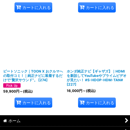
カートに入れる
カートに入れる
ビートソニック｜TOON X おクルマへ
ホンダ純正ナビ【ギャザズ】｜HDMI
の取付コミ！｜純正ナビに装着するだ
を新設してYouTubeやプライムビデオ
けで”贅沢サウンド”。
[
274
]
が見たい！ #S-HDOP-HDM-TAN#
[
227
]
16,000
円
～
(税込)
59,900
円
～
(税込)
カートに入れる
カートに入れる
ホーム