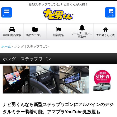
新型ステップワゴンはナビ男くんがお得！
メニュー
カート
サービス工場／出
車種別商品検索
商品カテゴリー
新着商品
ナビ男くん公式
張取付
ホーム
>
ホンダ｜ステップワゴン
ホンダ｜ステップワゴン
ナビ男くんなら新型ステップワゴンにアルパインのデジ
タルミラー装着可能。アマプラYouTube見放題も