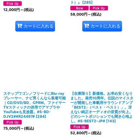
ト）』
[
285
]
12,000
円
～
(税込)
58,000
円
～
(税込)
カートに入れる
カートに入れる
ステップワゴン／フリードにBlu-ray
【在庫限り】新価格。お求め安くなり
プレーヤー、ナビ男くんなら装着可能
ました。発売10周年。伝説のマイスタ
｜CD/DVD/BD、CPRM。ファイヤー
ーが開発した車載用サラウンドアンプ
TVスティックの併用でアマプラや
「BEST2♪（ベスト・ベスト）」。冴
YouTubeも見放題。#S-BD-
えない純正オーディオの音質が向上。
DJV2##R24497#
[
284
]
どのシートポジションでも聞き心地よ
し。#S-BEST2-JP#
[
143
]
75,000
円
～
(税込)
52,800
円
～
(税込)