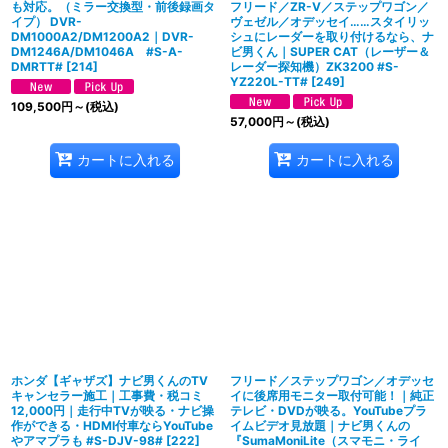
も対応。（ミラー交換型・前後録画タ
フリード／ZR-V／ステップワゴン／
イプ） DVR-
ヴェゼル／オデッセイ……スタイリッ
DM1000A2/DM1200A2｜DVR-
シュにレーダーを取り付けるなら、ナ
DM1246A/DM1046A #S-A-
ビ男くん｜SUPER CAT（レーザー＆
DMRTT#
[
214
]
レーダー探知機）ZK3200 #S-
YZ220L-TT#
[
249
]
109,500
円
～
(税込)
57,000
円
～
(税込)
カートに入れる
カートに入れる
ホンダ【ギャザズ】ナビ男くんのTV
フリード／ステップワゴン／オデッセ
キャンセラー施工｜工事費・税コミ
イに後席用モニター取付可能！｜純正
12,000円｜走行中TVが映る・ナビ操
テレビ・DVDが映る。YouTubeプラ
作ができる・HDMI付車ならYouTube
イムビデオ見放題｜ナビ男くんの
やアマプラも #S-DJV-98#
[
222
]
『SumaMoniLite（スマモニ・ライ