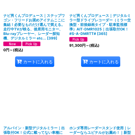
ナビ男くんプロデュース｜ステップワ
ナビ男くんプロデュース｜デジタルミ
ゴン・フリードお奨めアイテムここに
ラー型ドライブレコーダー（ミラー交
集結！必要なものだけ選んで買える。
換型・前後録画タイプ・駐車監視標
走行中TVが映る、後席用モニター、
準）AIT-DMR1025｜出張取付OK！
Blu-rayプレーヤー、レーダー探知
#S-A-DMRTT#
[
365
]
機、デジタルミラー etc...
[
399
]
91,300
円
～
(税込)
0
円
～
(税込)
カートに入れる
カートに入れる
アルパイン・新型デジタルミラー｜出
ホンダ専用レーダースタンド使用｜レ
張取付OK！公式に載ってない車種に
ーダーならユピテルがお薦め！｜新型