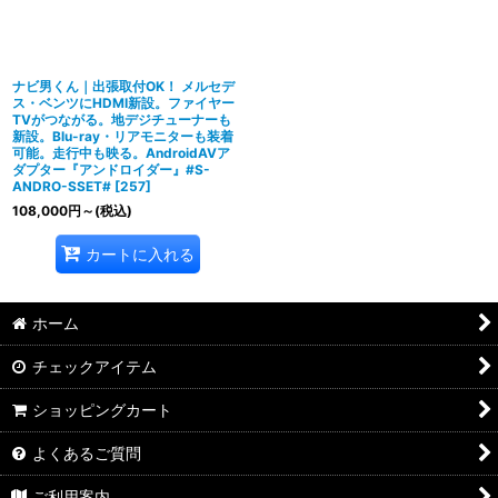
ナビ男くん｜出張取付OK！ メルセデ
ス・ベンツにHDMI新設。ファイヤー
TVがつながる。地デジチューナーも
新設。Blu-ray・リアモニターも装着
可能。走行中も映る。AndroidAVア
ダプター『アンドロイダー』#S-
ANDRO-SSET#
[
257
]
108,000
円
～
(税込)
カートに入れる
ホーム
チェックアイテム
ショッピングカート
よくあるご質問
ご利用案内