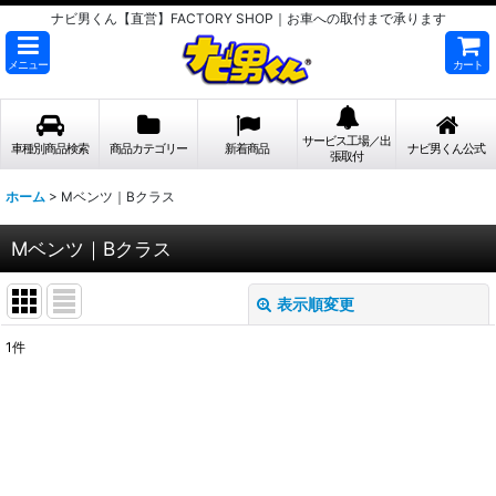
ナビ男くん【直営】FACTORY SHOP｜お車への取付まで承ります
メニュー
カート
サービス工場／出
車種別商品検索
商品カテゴリー
新着商品
ナビ男くん公式
張取付
ホーム
>
Mベンツ｜Bクラス
Mベンツ｜Bクラス
表示順変更
閉じる
1
件
表示数
:
並び順
:
絞り込む