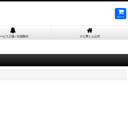
カート
ービス工場／出張取付
ナビ男くん公式
閉じる