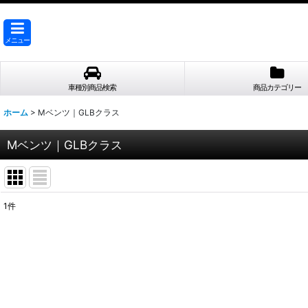
メニュー
車種別商品検索
商品カテゴリー
ホーム
>
Mベンツ｜GLBクラス
Mベンツ｜GLBクラス
1
件
表示数
:
並び順
: