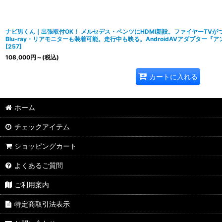
ナビ男くん｜出張取付OK！ メルセデス・ベンツにHDMI新設。ファイヤーTV
Blu-ray・リアモニターも装着可能。走行中も映る。AndroidAVアダプター『アン
[
257
]
108,000
円
～
(税込)
カートに入れる
ホーム
チェックアイテム
ショッピングカート
よくあるご質問
ご利用案内
特定商取引法表示