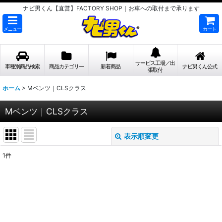
ナビ男くん【直営】FACTORY SHOP｜お車への取付まで承ります
メニュー
カート
サービス工場／出
車種別商品検索
商品カテゴリー
新着商品
ナビ男くん公式
張取付
ホーム
>
Mベンツ｜CLSクラス
Mベンツ｜CLSクラス
表示順変更
閉じる
1
件
表示数
:
並び順
:
絞り込む