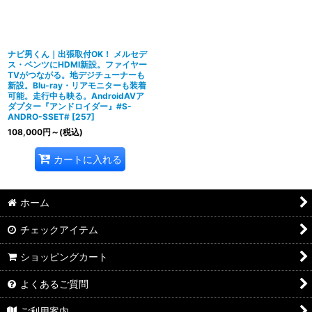
ナビ男くん｜出張取付OK！ メルセデ
ス・ベンツにHDMI新設。ファイヤー
TVがつながる。地デジチューナーも
新設。Blu-ray・リアモニターも装着
可能。走行中も映る。AndroidAVア
ダプター『アンドロイダー』#S-
ANDRO-SSET#
[
257
]
108,000
円
～
(税込)
カートに入れる
ホーム
チェックアイテム
ショッピングカート
よくあるご質問
ご利用案内