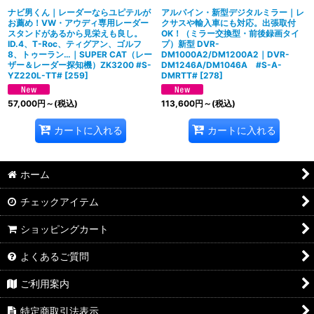
ナビ男くん｜レーダーならユピテルが
アルパイン・新型デジタルミラー｜レ
お薦め！VW・アウディ専用レーダー
クサスや輸入車にも対応。出張取付
スタンドがあるから見栄えも良し。
OK！（ミラー交換型・前後録画タイ
ID.4、T-Roc、ティグアン、ゴルフ
プ）新型 DVR-
8、トゥーラン…｜SUPER CAT（レー
DM1000A2/DM1200A2｜DVR-
ザー＆レーダー探知機）ZK3200 #S-
DM1246A/DM1046A #S-A-
YZ220L-TT#
[
259
]
DMRTT#
[
278
]
57,000
円
～
(税込)
113,600
円
～
(税込)
カートに入れる
カートに入れる
ホーム
チェックアイテム
ショッピングカート
よくあるご質問
ご利用案内
特定商取引法表示