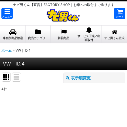
ナビ男くん【直営】FACTORY SHOP｜お車への取付まで承ります
メニュー
カート
サービス工場／出
車種別商品検索
商品カテゴリー
新着商品
ナビ男くん公式
張取付
ホーム
>
VW｜ID.4
VW｜ID.4
表示順変更
閉じる
4
件
表示数
:
並び順
:
絞り込む