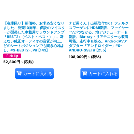
【在庫限り】新価格。お求め安くなり
ナビ男くん｜出張取付OK！ フォルク
ました。発売10周年。伝説のマイスタ
スワーゲンにHDMI新設。ファイヤー
ーが開発した車載用サラウンドアンプ
TVがつながる。地デジチューナーも
「BEST2♪（ベスト・ベスト）」。冴
新設。Blu-ray・リアモニターも装着
えない純正オーディオの音質が向上。
可能。走行中も映る。AndroidAVア
どのシートポジションでも聞き心地よ
ダプター『アンドロイダー』#S-
し。#S-BEST2-JP#
[
143
]
ANDRO-SSET#
[
255
]
108,000
円
～
(税込)
52,800
円
～
(税込)
カートに入れる
カートに入れる