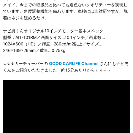
メイド。今までの取扱品と比べても遜色ないクオリティーを実現し
ています。角度調整機能も備わります。車検には非対応ですが、脱
着はネジを緩めるだけ。
ナビ男くんオリジナル10インチモニター基本スペック
型番：AIT-101RM／画面サイズ…10.1インチ／画素数…
1024×600（HD）／輝度…280cd/m2以上／サイズ…
246×169×26mm／重量…0.75kg
↓↓↓カーチューバーの
GOOD CARLIFE Channel
さんにもナビ男
くんをご紹介いただきました（約15分あたりから）↓↓↓