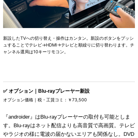
新設したTVへの切り替え・操作はカンタン。新設のボタンをプッシ
ュすることでテレビ→HDMI→テレビと順繰りに切り替わります。チ
ャンネル選局は10キーリモコン。
✅ オプション｜Blu-rayプレーヤー新設
オプション価格｜税・工賃コミ：￥73,500
『androider』はBlu-rayプレーヤーの取付も可能としま
す。Blu-rayはネット配信よりも高音質で高画質。テレビ
やラジオの様に電波の届かないエリアも関係なし。DVD