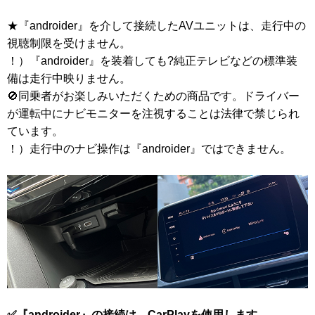
★『androider』を介して接続したAVユニットは、走行中の
視聴制限を受けません。
！）『androider』を装着しても?純正テレビなどの標準装
備は走行中映りません。
🚫同乗者がお楽しみいただくための商品です。ドライバー
が運転中にナビモニターを注視することは法律で禁じられ
ています。
！）走行中のナビ操作は『androider』ではできません。
✅『androider』の接続は、CarPlayを使用します。