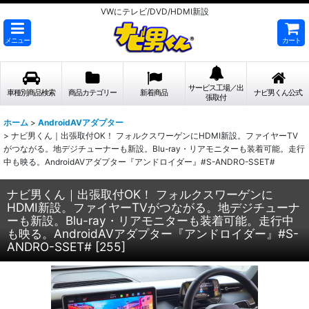
VWにテレビ/DVD/HDMI新設
メニュー
カート
サービス工場／出
車種別商品検索
商品カテゴリー
新着商品
ナビ男くん公式
張取付
ホーム
>
AndroidAVアダプター
>
ナビ男くん｜出張取付OK！ フォルクスワーゲンにHDMI新設。ファイヤーTV
がつながる。地デジチューナーも新設。Blu-ray・リアモニターも装着可能。走行
中も映る。AndroidAVアダプター『アンドロイダー』#S-ANDRO-SSET#
ナビ男くん｜出張取付OK！ フォルクスワーゲンに
HDMI新設。ファイヤーTVがつながる。地デジチューナ
ーも新設。Blu-ray・リアモニターも装着可能。走行中
も映る。AndroidAVアダプター『アンドロイダー』#S-
ANDRO-SSET#
[
255
]