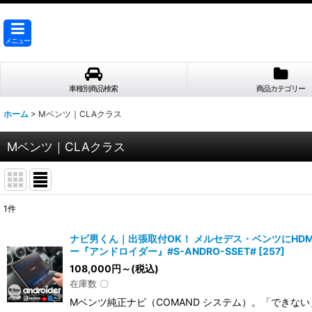
メニュー
車種別商品検索
商品カテゴリー
ホーム
>
Mベンツ｜CLAクラス
Mベンツ｜CLAクラス
1
件
表示数
:
ナビ男くん｜出張取付OK！ メルセデス・ベンツにHDM
ー『アンドロイダー』#S-ANDRO-SSET#
[
257
]
並び順
:
108,000
円
～
(税込)
在庫数 〇
Mベンツ純正ナビ（COMAND システム）。「できな