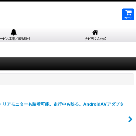
カート
ービス工場／出張取付
ナビ男くん公式
閉じる
・リアモニターも装着可能。走行中も映る。AndroidAVアダプタ