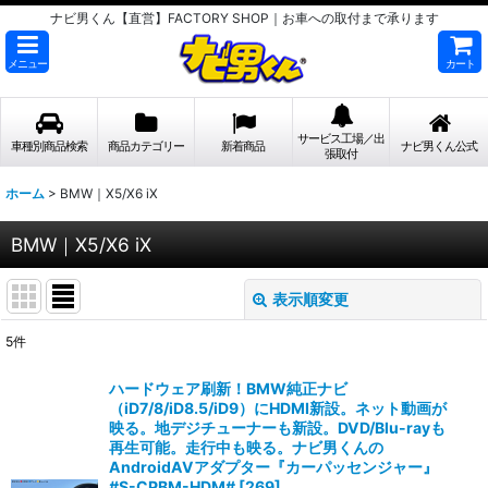
ナビ男くん【直営】FACTORY SHOP｜お車への取付まで承ります
メニュー
カート
サービス工場／出
車種別商品検索
商品カテゴリー
新着商品
ナビ男くん公式
張取付
ホーム
>
BMW｜X5/X6 iX
BMW｜X5/X6 iX
表示順変更
閉じる
5
件
表示数
:
ハードウェア刷新！BMW純正ナビ
（iD7/8/iD8.5/iD9）にHDMI新設。ネット動画が
並び順
:
映る。地デジチューナーも新設。DVD/Blu-rayも
再生可能。走行中も映る。ナビ男くんの
AndroidAVアダプター『カーパッセンジャー』
絞り込む
#S-CPBM-HDM#
[
269
]