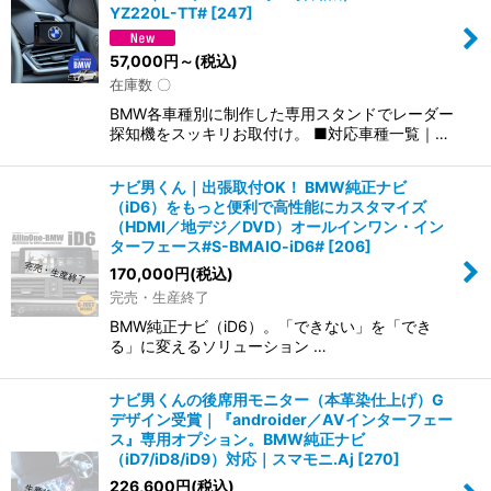
YZ220L-TT#
[
247
]
57,000
円
～
(税込)
在庫数 〇
BMW各車種別に制作した専用スタンドでレーダー
探知機をスッキリお取付け。 ■対応車種一覧｜…
ナビ男くん｜出張取付OK！ BMW純正ナビ
（iD6）をもっと便利で高性能にカスタマイズ
（HDMI／地デジ／DVD）オールインワン・イン
ターフェース#S-BMAIO-iD6#
[
206
]
170,000
円
(税込)
完売・生産終了
BMW純正ナビ（iD6）。「できない」を「でき
る」に変えるソリューション …
ナビ男くんの後席用モニター（本革染仕上げ）G
デザイン受賞｜『androider／AVインターフェー
ス』専用オプション。BMW純正ナビ
（iD7/iD8/iD9）対応｜スマモニ.Aj
[
270
]
226,600
円
(税込)