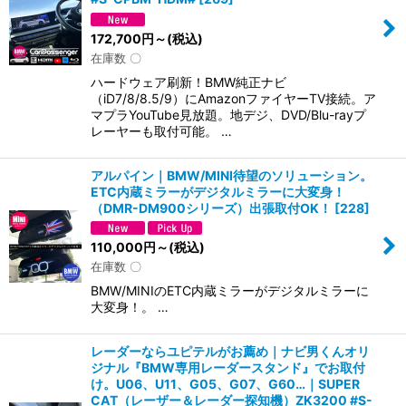
172,700
円
～
(税込)
在庫数 〇
ハードウェア刷新！BMW純正ナビ
（iD7/8/8.5/9）にAmazonファイヤーTV接続。ア
マプラYouTube見放題。地デジ、DVD/Blu-rayプ
レーヤーも取付可能。 …
アルパイン｜BMW/MINI待望のソリューション。
ETC内蔵ミラーがデジタルミラーに大変身！
（DMR-DM900シリーズ）出張取付OK！
[
228
]
110,000
円
～
(税込)
在庫数 〇
BMW/MINIのETC内蔵ミラーがデジタルミラーに
大変身！。 …
レーダーならユピテルがお薦め｜ナビ男くんオリ
ジナル『BMW専用レーダースタンド』でお取付
け。U06、U11、G05、G07、G60…｜SUPER
CAT（レーザー＆レーダー探知機）ZK3200 #S-