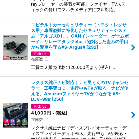
rayプレーヤーの装着が可能。ファイヤーTVステ
ィックの併用でマルチメディアにフル対応。 …
ユピテル｜カーセキュリティー（トヨタ・レクサ
ス用）車両盗難に特化したセキュリティーシステ
ム「アルゴスD1」。CANインベーダー、ゲームボ
ーイ、リレーアタックetc...巧妙化した盗みの手口
から愛車を守る#S-Argus#
[
292
]
在庫数 〇
工賃コミ販売価格: 120,000円より(税込) …
レクサス純正ナビ対応｜ナビ男くんのTVキャンセ
ラー・工事費コミ｜走行中もTVが映る・ナビが使
える。AmazonファイヤーTVがつながる #S-
DJV-98#
[
256
]
41,000
円
～
(税込)
在庫数 〇
レクサス純正ナビ（ディスプレイオーディオ・デ
ィスプレイオーディオPlus）走行中もTVが映る・
ナビが使える。AmazonファイヤーTVがつながる