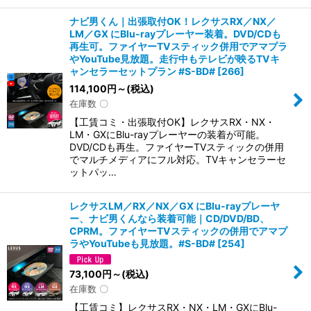
ナビ男くん｜出張取付OK！レクサスRX／NX／
LM／GX にBlu-rayプレーヤー装着。DVD/CDも
再生可。ファイヤーTVスティック併用でアマプラ
やYouTube見放題。走行中もテレビが映るTVキ
ャンセラーセットプラン #S-BD#
[
266
]
114,100
円
～
(税込)
在庫数 〇
【工賃コミ・出張取付OK】レクサスRX・NX・
LM・GXにBlu-rayプレーヤーの装着が可能。
DVD/CDも再生。ファイヤーTVスティックの併用
でマルチメディアにフル対応。TVキャンセラーセ
ットパッ…
レクサスLM／RX／NX／GX にBlu-rayプレーヤ
ー、ナビ男くんなら装着可能｜CD/DVD/BD、
CPRM。ファイヤーTVスティックの併用でアマプ
ラやYouTubeも見放題。#S-BD#
[
254
]
73,100
円
～
(税込)
在庫数 〇
【工賃コミ】レクサスRX・NX・LM・GXにBlu-