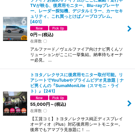
TVが映る、後席用モニター、Blu-rayプレーヤ
ー、レーダー探知機、デジタルミラー、カーセキ
ュリティ、これ買っとけばノープロブレム。
[
401
]
0
円
～
(税込)
在庫数 〇
アルファード／ヴェルファイア向けナビ男くんソ
リューションがここに一挙集結。納車待ちオーナ
ー必見。 …
トヨタ／レクサスに後席用モニター取付可能。リ
アシートでYouTubeやプライムビデオ見放題｜ナ
ビ男くんの『SumaMoniLite（スマモニ・ライ
ト）』
[
241
]
55,000
円
～
(税込)
在庫数 〇
【工賃コミ】トヨタ／レクサス純正ディスプレイ
オーディオ（Plus）対応後席用シートモニター。
後席でもアマプラ見放題に！ …