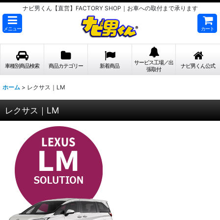
ナビ男くん【直営】FACTORY SHOP｜お車への取付まで承ります
メニュー
カート
サービス工場／出
車種別商品検索
商品カテゴリー
新着商品
ナビ男くん公式
張取付
ホーム
>
レクサス｜LM
レクサス｜LM