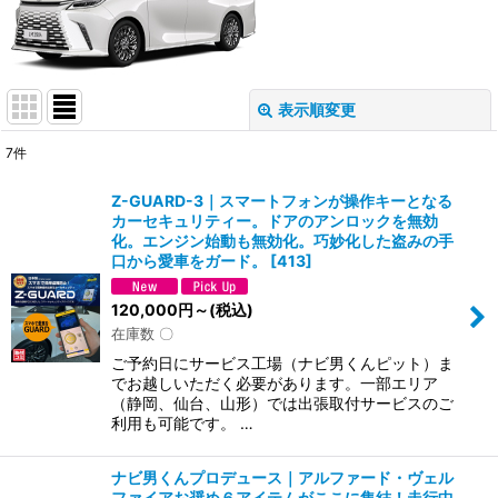
表示順変更
閉じる
7
件
表示数
:
Z-GUARD-3｜スマートフォンが操作キーとなる
カーセキュリティー。ドアのアンロックを無効
並び順
:
化。エンジン始動も無効化。巧妙化した盗みの手
口から愛車をガード。
[
413
]
絞り込む
120,000
円
～
(税込)
在庫数 〇
ご予約日にサービス工場（ナビ男くんピット）ま
でお越しいただく必要があります。一部エリア
（静岡、仙台、山形）では出張取付サービスのご
利用も可能です。 …
ナビ男くんプロデュース｜アルファード・ヴェル
ファイアお奨め６アイテムがここに集結！走行中