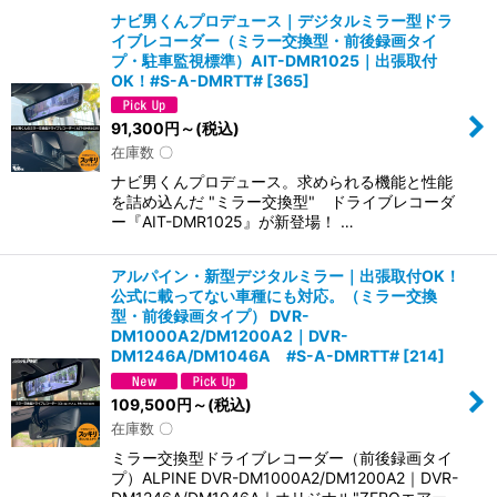
ナビ男くんプロデュース｜デジタルミラー型ドラ
イブレコーダー（ミラー交換型・前後録画タイ
プ・駐車監視標準）AIT-DMR1025｜出張取付
OK！#S-A-DMRTT#
[
365
]
91,300
円
～
(税込)
在庫数 〇
ナビ男くんプロデュース。求められる機能と性能
を詰め込んだ "ミラー交換型" ドライブレコーダ
ー『AIT-DMR1025』が新登場！ …
アルパイン・新型デジタルミラー｜出張取付OK！
公式に載ってない車種にも対応。（ミラー交換
型・前後録画タイプ） DVR-
DM1000A2/DM1200A2｜DVR-
DM1246A/DM1046A #S-A-DMRTT#
[
214
]
109,500
円
～
(税込)
在庫数 〇
ミラー交換型ドライブレコーダー（前後録画タイ
プ）ALPINE DVR-DM1000A2/DM1200A2｜DVR-