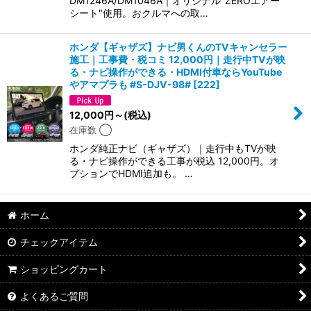
DM1246A/DM1046A｜オリジナル"ZEROエアー
シート"使用。おクルマへの取…
ホンダ【ギャザズ】ナビ男くんのTVキャンセラー
施工｜工事費・税コミ 12,000円｜走行中TVが映
る・ナビ操作ができる・HDMI付車ならYouTube
やアマプラも #S-DJV-98#
[
222
]
12,000
円
～
(税込)
在庫数 ◯
ホンダ純正ナビ（ギャザズ）｜走行中もTVが映
る・ナビ操作ができる工事が税込 12,000円。オ
プションでHDMI追加も。 …
ホーム
チェックアイテム
ショッピングカート
よくあるご質問