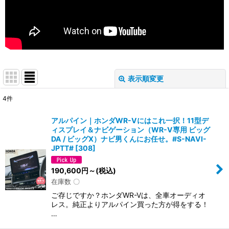
表示順変更
閉じる
4
件
表示数
:
アルパイン｜ホンダWR-Vにはこれ一択！11型デ
ィスプレイ＆ナビゲーション（WR-V専用 ビッグ
並び順
:
DA / ビッグX）ナビ男くんにお任せ。#S-NAVI-
JPTT#
[
308
]
絞り込む
190,600
円
～
(税込)
在庫数 〇
ご存じですか？ホンダWR-Vは、全車オーディオ
レス。純正よりアルパイン買った方が得をする！
…