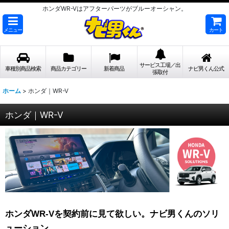
ホンダWR-Vはアフターパーツがブルーオーシャン。
メニュー
カート
サービス工場／出
車種別商品検索
商品カテゴリー
新着商品
ナビ男くん公式
張取付
ホーム
>
ホンダ｜WR-V
ホンダ｜WR-V
ホンダWR-Vを契約前に見て欲しい。ナビ男くんのソリ
ューション。