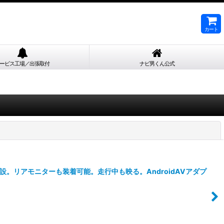
カート
ービス工場／出張取付
ナビ男くん公式
閉じる
。リアモニターも装着可能。走行中も映る。AndroidAVアダプ