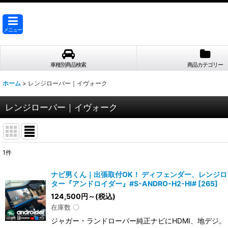
メニュー
車種別商品検索
商品カテゴリー
ホーム
>
レンジローバー｜イヴォーク
レンジローバー｜イヴォーク
1
件
表示数
:
ナビ男くん｜出張取付OK！ ディフェンダー、レンジロ
ター『アンドロイダー』#S-ANDRO-H2-HI#
[
265
]
並び順
:
124,500
円
～
(税込)
在庫数 〇
ジャガー・ランドローバー純正ナビにHDMI、地デジ。