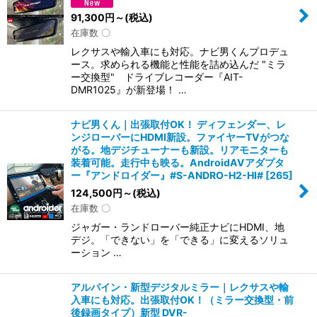
91,300
円
～
(税込)
在庫数 〇
レクサスや輸入車にも対応。ナビ男くんプロデュ
ース。求められる機能と性能を詰め込んだ "ミラ
ー交換型" ドライブレコーダー『AIT-
DMR1025』が新登場！ …
ナビ男くん｜出張取付OK！ ディフェンダー、レ
ンジローバーにHDMI新設。ファイヤーTVがつな
がる。地デジチューナーも新設。リアモニターも
装着可能。走行中も映る。AndroidAVアダプタ
ー『アンドロイダー』#S-ANDRO-H2-HI#
[
265
]
124,500
円
～
(税込)
在庫数 〇
ジャガー・ランドローバー純正ナビにHDMI、地
デジ。「できない」を「できる」に変えるソリュ
ーション …
アルパイン・新型デジタルミラー｜レクサスや輸
入車にも対応。出張取付OK！（ミラー交換型・前
後録画タイプ）新型 DVR-