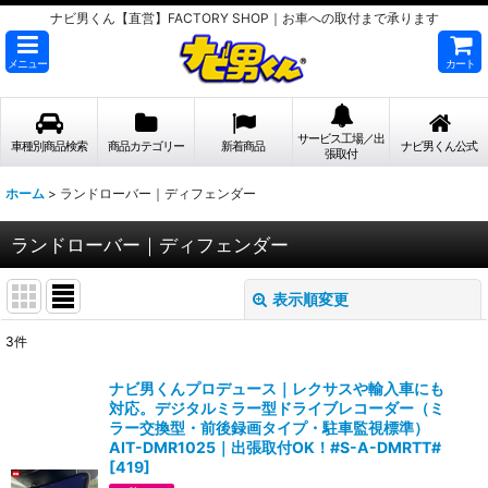
ナビ男くん【直営】FACTORY SHOP｜お車への取付まで承ります
メニュー
カート
サービス工場／出
車種別商品検索
商品カテゴリー
新着商品
ナビ男くん公式
張取付
ホーム
>
ランドローバー｜ディフェンダー
ランドローバー｜ディフェンダー
表示順変更
閉じる
3
件
表示数
:
ナビ男くんプロデュース｜レクサスや輸入車にも
対応。デジタルミラー型ドライブレコーダー（ミ
並び順
:
ラー交換型・前後録画タイプ・駐車監視標準）
AIT-DMR1025｜出張取付OK！#S-A-DMRTT#
[
419
]
絞り込む