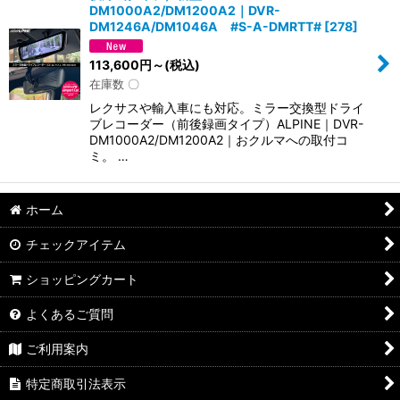
DM1000A2/DM1200A2｜DVR-
DM1246A/DM1046A #S-A-DMRTT#
[
278
]
113,600
円
～
(税込)
在庫数 〇
レクサスや輸入車にも対応。ミラー交換型ドライ
ブレコーダー（前後録画タイプ）ALPINE｜DVR-
DM1000A2/DM1200A2｜おクルマへの取付コ
ミ。 …
ホーム
チェックアイテム
ショッピングカート
よくあるご質問
ご利用案内
特定商取引法表示