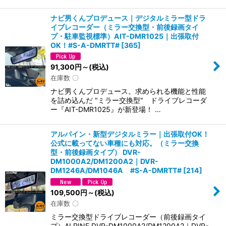
ナビ男くんプロデュース｜デジタルミラー型ドラ
イブレコーダー（ミラー交換型・前後録画タイ
プ・駐車監視標準）AIT-DMR1025｜出張取付
OK！#S-A-DMRTT#
[
365
]
91,300
円
～
(税込)
在庫数 〇
ナビ男くんプロデュース。求められる機能と性能
を詰め込んだ "ミラー交換型" ドライブレコーダ
ー『AIT-DMR1025』が新登場！ …
アルパイン・新型デジタルミラー｜出張取付OK！
公式に載ってない車種にも対応。（ミラー交換
型・前後録画タイプ） DVR-
DM1000A2/DM1200A2｜DVR-
DM1246A/DM1046A #S-A-DMRTT#
[
214
]
109,500
円
～
(税込)
在庫数 〇
ミラー交換型ドライブレコーダー（前後録画タイ
プ）ALPINE DVR-DM1000A2/DM1200A2｜DVR-