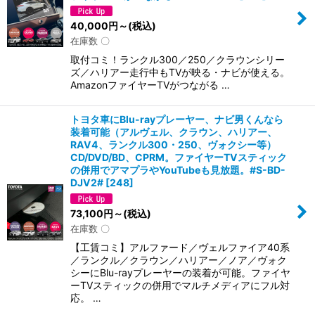
40,000
円
～
(税込)
在庫数 〇
取付コミ！ランクル300／250／クラウンシリー
ズ／ハリアー走行中もTVが映る・ナビが使える。
AmazonファイヤーTVがつながる …
トヨタ車にBlu-rayプレーヤー、ナビ男くんなら
装着可能（アルヴェル、クラウン、ハリアー、
RAV4、ランクル300・250、ヴォクシー等）
CD/DVD/BD、CPRM。ファイヤーTVスティック
の併用でアマプラやYouTubeも見放題。#S-BD-
DJV2#
[
248
]
73,100
円
～
(税込)
在庫数 〇
【工賃コミ】アルファード／ヴェルファイア40系
／ランクル／クラウン／ハリアー／ノア／ヴォク
シーにBlu-rayプレーヤーの装着が可能。ファイヤ
ーTVスティックの併用でマルチメディアにフル対
応。 …