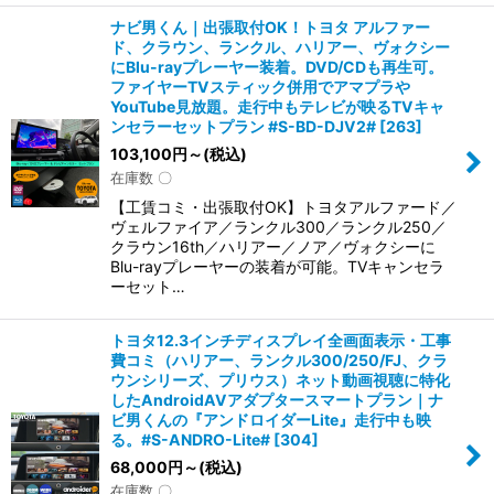
ナビ男くん｜出張取付OK！トヨタ アルファー
ド、クラウン、ランクル、ハリアー、ヴォクシー
にBlu-rayプレーヤー装着。DVD/CDも再生可。
ファイヤーTVスティック併用でアマプラや
YouTube見放題。走行中もテレビが映るTVキャ
ンセラーセットプラン #S-BD-DJV2#
[
263
]
103,100
円
～
(税込)
在庫数 〇
【工賃コミ・出張取付OK】トヨタアルファード／
ヴェルファイア／ランクル300／ランクル250／
クラウン16th／ハリアー／ノア／ヴォクシーに
Blu-rayプレーヤーの装着が可能。TVキャンセラ
ーセット…
トヨタ12.3インチディスプレイ全画面表示・工事
費コミ（ハリアー、ランクル300/250/FJ、クラ
ウンシリーズ、プリウス）ネット動画視聴に特化
したAndroidAVアダプタースマートプラン｜ナ
ビ男くんの『アンドロイダーLite』走行中も映
る。#S-ANDRO-Lite#
[
304
]
68,000
円
～
(税込)
在庫数 〇