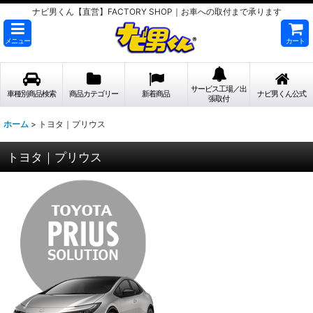
ナビ男くん【直営】FACTORY SHOP｜お車への取付まで承ります
メニュー
カート
サービス工場／出
車種別商品検索
商品カテゴリー
新着商品
ナビ男くん公式
張取付
ホーム
>
トヨタ｜プリウス
トヨタ｜プリウス