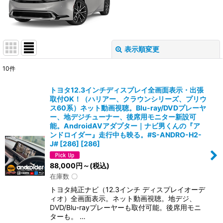
表示順変更
閉じる
10
件
表示数
:
トヨタ12.3インチディスプレイ全画面表示・出張
取付OK！（ハリアー、クラウンシリーズ、プリウ
並び順
:
ス60系）ネット動画視聴。Blu-ray/DVDプレーヤ
ー、地デジチューナー、後席用モニター新設可
能。AndroidAVアダプター｜ナビ男くんの『ア
絞り込む
ンドロイダー』走行中も映る。#S-ANDRO-H2-
J# [286]
[
286
]
88,000
円
～
(税込)
在庫数 〇
トヨタ純正ナビ（12.3インチ ディスプレイオーデ
ィオ）全画面表示。ネット動画視聴。地デジ、
DVD/Blu-rayプレーヤーも取付可能。後席用モニ
ターも。 …