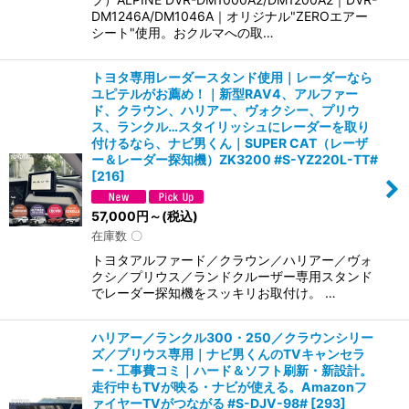
DM1246A/DM1046A｜オリジナル"ZEROエアー
シート"使用。おクルマへの取…
トヨタ専用レーダースタンド使用｜レーダーなら
ユピテルがお薦め！｜新型RAV4、アルファー
ド、クラウン、ハリアー、ヴォクシー、プリウ
ス、ランクル…スタイリッシュにレーダーを取り
付けるなら、ナビ男くん｜SUPER CAT（レーザ
ー＆レーダー探知機）ZK3200 #S-YZ220L-TT#
[
216
]
57,000
円
～
(税込)
在庫数 〇
トヨタアルファード／クラウン／ハリアー／ヴォ
クシ／プリウス／ランドクルーザー専用スタンド
でレーダー探知機をスッキリお取付け。 …
ハリアー／ランクル300・250／クラウンシリー
ズ／プリウス専用｜ナビ男くんのTVキャンセラ
ー・工事費コミ｜ハード＆ソフト刷新・新設計。
走行中もTVが映る・ナビが使える。Amazonフ
ァイヤーTVがつながる #S-DJV-98#
[
293
]