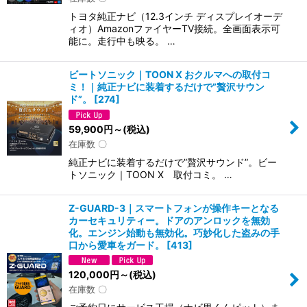
トヨタ純正ナビ（12.3インチ ディスプレイオーデ
ィオ）AmazonファイヤーTV接続。全画面表示可
能に。走行中も映る。 …
ビートソニック｜TOON X おクルマへの取付コ
ミ！｜純正ナビに装着するだけで”贅沢サウン
ド”。
[
274
]
59,900
円
～
(税込)
在庫数 〇
純正ナビに装着するだけで”贅沢サウンド”。ビー
トソニック｜TOON X 取付コミ。 …
Z-GUARD-3｜スマートフォンが操作キーとなる
カーセキュリティー。ドアのアンロックを無効
化。エンジン始動も無効化。巧妙化した盗みの手
口から愛車をガード。
[
413
]
120,000
円
～
(税込)
在庫数 〇