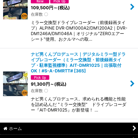
109,500
円
～
(税込)
在庫数 〇
ミラー交換型ドライブレコーダー（前後録画タイ
プ）ALPINE DVR-DM1000A2/DM1200A2｜DVR-
DM1246A/DM1046A｜オリジナル"ZEROエアー
シート"使用。おクルマへの取…
ナビ男くんプロデュース｜デジタルミラー型ドラ
イブレコーダー（ミラー交換型・前後録画タイ
プ・駐車監視標準）AIT-DMR1025｜出張取付
OK！#S-A-DMRTT#
[
365
]
91,300
円
～
(税込)
在庫数 〇
ナビ男くんプロデュース。求められる機能と性能
を詰め込んだ "ミラー交換型" ドライブレコーダ
ー『AIT-DMR1025』が新登場！ …
ホーム