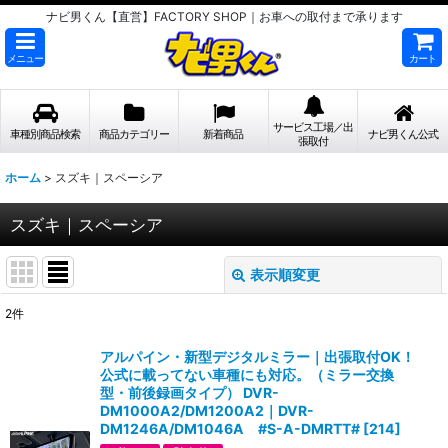
ナビ男くん【直営】FACTORY SHOP｜お車への取付まで承ります
メニュー
カート
サービス工場／出
車種別商品検索
商品カテゴリー
新着商品
ナビ男くん公式
張取付
ホーム
>
スズキ｜スペーシア
スズキ｜スペーシア
表示順変更
閉じる
2
件
表示数
:
アルパイン・新型デジタルミラー｜出張取付OK！
公式に載ってない車種にも対応。（ミラー交換
並び順
:
型・前後録画タイプ） DVR-
DM1000A2/DM1200A2｜DVR-
DM1246A/DM1046A #S-A-DMRTT#
[
214
]
絞り込む