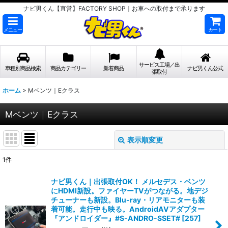
ナビ男くん【直営】FACTORY SHOP｜お車への取付まで承ります
メニュー
カート
サービス工場／出
車種別商品検索
商品カテゴリー
新着商品
ナビ男くん公式
張取付
ホーム
>
Mベンツ｜Eクラス
Mベンツ｜Eクラス
表示順変更
閉じる
1
件
表示数
:
ナビ男くん｜出張取付OK！ メルセデス・ベンツ
にHDMI新設。ファイヤーTVがつながる。地デジ
並び順
:
チューナーも新設。Blu-ray・リアモニターも装
着可能。走行中も映る。AndroidAVアダプター
『アンドロイダー』#S-ANDRO-SSET#
[
257
]
絞り込む