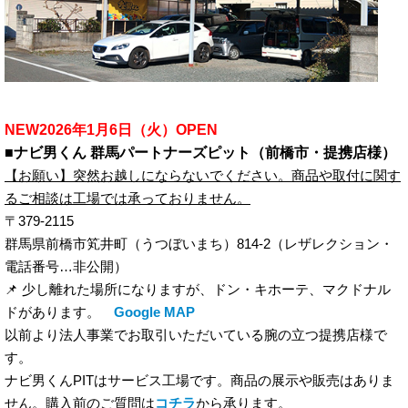
NEW2026年1月6日（火）OPEN
■ナビ男くん 群馬パートナーズピット（前橋市・提携店様）
【お願い】突然お越しにならないでください。商品や取付に関す
るご相談は工場では承っておりません。
〒
379-2115
群馬県前橋市笂井町（うつぼいまち）
814-2
（レザレクション・
電話番号…非公開）
📌 少し離れた場所になりますが、ドン・キホーテ、マクドナル
ドがあります。
Google MAP
以前より法人事業でお取引いただいている腕の立つ提携店様で
す。
ナビ男くんPITはサービス工場です。商品の展示や販売はありま
せん。購入前のご質問は
コチラ
から承ります。