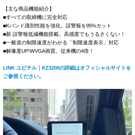
【主な商品機能紹介】
■すべての取締機に完全対応
■Kバンド識別性能を強化。誤警報を95%カット
■新 誤警報低減機能搭載。高感度でもうるさくない！
■一般道の制限速度がわかる「制限速度表示」対応
■解像度UP!WVGA画質。従来機の4倍！
LINK ユピテル｜KZ3200の詳細はオフィシャルサイトを
ご参照ください。