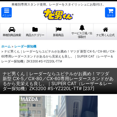
車種別専用スタンド使用。レーダーをスタイリッシュにお取付け。
メニュー
カート
サービス工場／出
車種別商品検索
商品カテゴリー
新着商品
ナビ男くん公式
張取付
ホーム
>
レーダー探知機
>
ナビ男くん｜レーダーならユピテルがお薦め！マツダ 新型 CX-5／CX-80／CX-
60専用レーダースタンドがあるから見栄えも良し。｜SUPER CAT（レーザー＆
レーダー探知機）ZK3200 #S-YZ220L-TT#
ナビ男くん｜レーダーならユピテルがお薦め！マツダ
新型 CX-5／CX-80／CX-60専用レーダースタンドがあ
るから見栄えも良し。｜SUPER CAT（レーザー＆レー
ダー探知機）ZK3200 #S-YZ220L-TT#
[
237
]