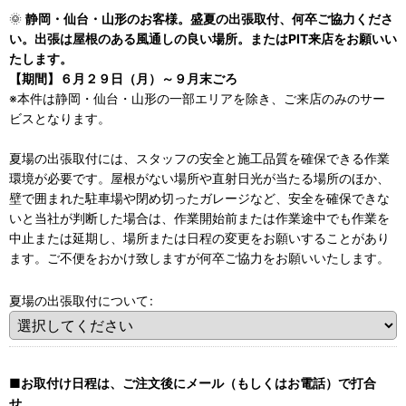
🌞
静岡・仙台・山形のお客様。盛夏の出張取付、何卒ご協力くださ
い。出張は屋根のある風通しの良い場所。またはPIT来店をお願いい
たします。
【期間】６月２９日（月）～９月末ごろ
※本件は静岡・仙台・山形の一部エリアを除き、ご来店のみのサー
ビスとなります。
夏場の出張取付には、スタッフの安全と施工品質を確保できる作業
環境が必要です。屋根がない場所や直射日光が当たる場所のほか、
壁で囲まれた駐車場や閉め切ったガレージなど、安全を確保できな
いと当社が判断した場合は、作業開始前または作業途中でも作業を
中止または延期し、場所または日程の変更をお願いすることがあり
ます。ご不便をおかけ致しますが何卒ご協力をお願いいたします。
夏場の出張取付について
:
■お取付け日程は、ご注文後にメール（もしくはお電話）で打合
せ。