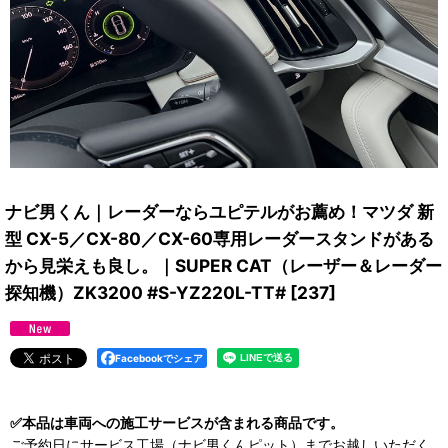
ナビ男くん｜レーダーならユピテルがお薦め！マツダ 新
型 CX-5／CX-80／CX-60専用レーダースタンドがある
から見栄えも良し。｜SUPER CAT（レーザー＆レーダー
探知機）ZK3200 #S-YZ220L-TT#
[
237
]
Facebookでシェア
✅本品は車両への施工サービスが含まれる商品です。
ご予約日にサービス工場（ナビ男くんピット）までお越しいただく