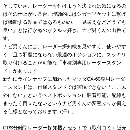
そしていざ、レーダーを付けようと決まれば気になるの
はその仕上がり具合。理論的にはシガーソケットに繋げ
ば機能する製品ではあるものの、「見栄えなどどうでも
良い」とは行かぬのがクルマ好き。ナビ男くんの出番で
す。
ナビ男くんには、レーダー探知機を見やすく、使いやす
く、且つ邪魔にならない最適のポジションに、スッキリ
取り付けることが可能な「車種別専用レーダースタン
ド」があります。
新たにラインナップに加わったマツダCX-60専用レーダ
ースタンドは、付属スタンドでは実現できない「ここ以
外にない」というベストポジションに装着可能。配線も
まったく目立たないというナビ男くんの変態ぶりが伺え
る仕様となっております（汗）。
GPS分離型レーダー探知機とセットで（取付コミ）販売