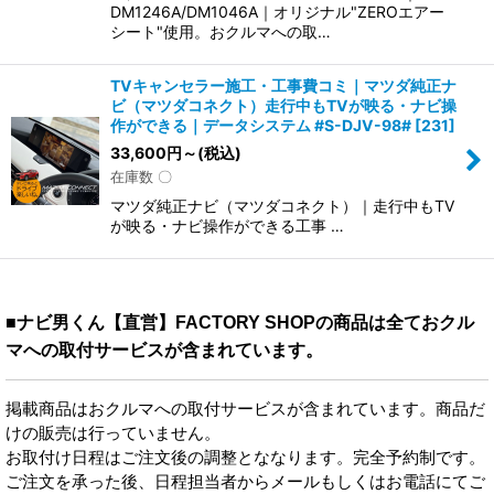
DM1246A/DM1046A｜オリジナル"ZEROエアー
シート"使用。おクルマへの取…
TVキャンセラー施工・工事費コミ｜マツダ純正ナ
ビ（マツダコネクト）走行中もTVが映る・ナビ操
作ができる｜データシステム #S-DJV-98#
[
231
]
33,600
円
～
(税込)
在庫数 〇
マツダ純正ナビ（マツダコネクト）｜走行中もTV
が映る・ナビ操作ができる工事 …
■ナビ男くん【直営】FACTORY SHOPの商品は全ておクル
マへの取付サービスが含まれています。
掲載商品はおクルマへの取付サービスが含まれています。商品だ
けの販売は行っていません。
お取付け日程はご注文後の調整とななります。完全予約制です。
ご注文を承った後、日程担当者からメールもしくはお電話にてご