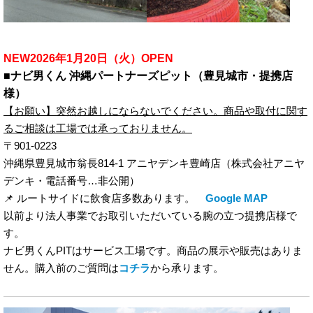
NEW2026年1月20日（火）OPEN
■ナビ男くん 沖縄パートナーズピット（豊見城市・提携店
様）
【お願い】突然お越しにならないでください。商品や取付に関す
るご相談は工場では承っておりません。
〒901-0223
沖縄県豊見城市翁長814-1 アニヤデンキ豊崎店（株式会社アニヤ
デンキ・電話番号…非公開）
📌 ルートサイドに飲食店多数あります。
Google MAP
以前より法人事業でお取引いただいている腕の立つ提携店様で
す。
ナビ男くんPITはサービス工場です。商品の展示や販売はありま
せん。購入前のご質問は
コチラ
から承ります。