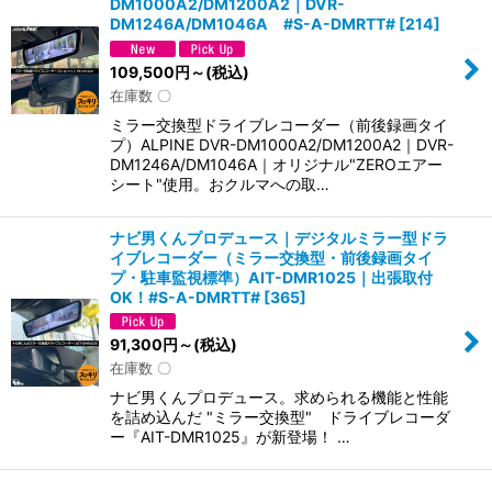
DM1000A2/DM1200A2｜DVR-
DM1246A/DM1046A #S-A-DMRTT#
[
214
]
109,500
円
～
(税込)
在庫数 〇
ミラー交換型ドライブレコーダー（前後録画タイ
プ）ALPINE DVR-DM1000A2/DM1200A2｜DVR-
DM1246A/DM1046A｜オリジナル"ZEROエアー
シート"使用。おクルマへの取…
ナビ男くんプロデュース｜デジタルミラー型ドラ
イブレコーダー（ミラー交換型・前後録画タイ
プ・駐車監視標準）AIT-DMR1025｜出張取付
OK！#S-A-DMRTT#
[
365
]
91,300
円
～
(税込)
在庫数 〇
ナビ男くんプロデュース。求められる機能と性能
を詰め込んだ "ミラー交換型" ドライブレコーダ
ー『AIT-DMR1025』が新登場！ …