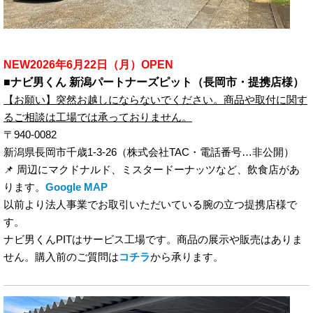
NEW2026年6月22日（月）OPEN
■ナビ男くん 新潟パートナーズピット（長岡市・提携店様）
【お願い】突然お越しにならないでください。商品や取付に関す
るご相談は工場では承っておりません。
〒940-0082
新潟県長岡市千歳1-3-26（株式会社TAC・電話番号…非公開）
📌 周辺にマクドナルド、ミスタードーナッツなど、飲食店があ
ります。
Google MAP
以前より法人事業でお取引いただいている腕の立つ提携店様で
す。
ナビ男くんPITはサービス工場です。商品の展示や販売はありま
せん。購入前のご質問は
コチラ
から承ります。