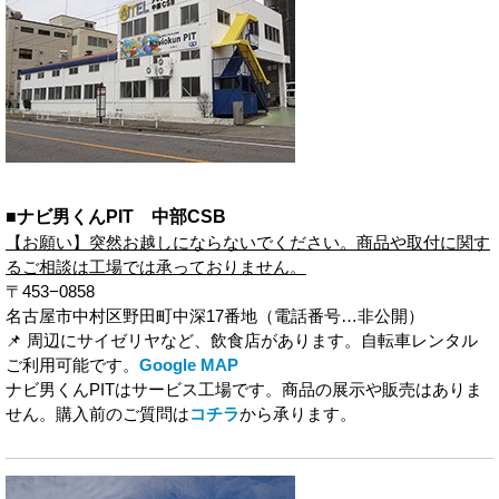
■ナビ男くんPIT 中部CSB
【お願い】突然お越しにならないでください。商品や取付に関す
るご相談は工場では承っておりません。
〒453−0858
名古屋市中村区野田町中深17番地（電話番号…非公開）
📌 周辺にサイゼリヤなど、飲食店があります。自転車レンタル
ご利用可能です。
Google MAP
ナビ男くんPITはサービス工場です。商品の展示や販売はありま
せん。購入前のご質問は
コチラ
から承ります。