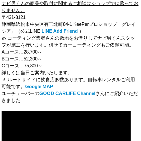
ナビ男くんの商品や取付に関するご相談はショップでは承ってお
りません。
〒431-3121
静岡県浜松市中央区有玉北町84-1 KeePerプロショップ「グレイ
シア」（公式LINE
LINE Add Friend
）
🧽 コーティング業者さんの敷地をお借りしてナビ男くんスタッ
フが施工を行います。併せてカーコーティングもご依頼可能。
Aコース…28,700～
Bコース…52,300～
Cコース…75,800～
詳しくは当日ご案内いたします。
📌 ルートサイドに飲食店多数あります。自転車レンタルご利用
可能です。
Google MAP
ユーチューバーの
GOOD CARLIFE Channel
さんにご紹介いただ
きました