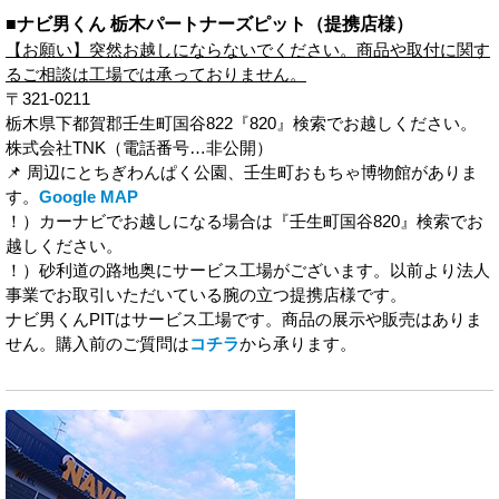
■ナビ男くん 栃木パートナーズピット（提携店様）
【お願い】突然お越しにならないでください。商品や取付に関す
るご相談は工場では承っておりません。
〒321-0211
栃木県下都賀郡壬生町国谷822『
820
』検索でお越しください。
株式会社TNK（電話番号…非公開）
📌 周辺にとちぎわんぱく公園、壬生町おもちゃ博物館がありま
す。
Google MAP
！）カーナビでお越しになる場合は『壬生町国谷
820
』検索でお
越しください。
！）砂利道の路地奥にサービス工場がございます。以前より法人
事業でお取引いただいている腕の立つ提携店様です。
ナビ男くんPITはサービス工場です。商品の展示や販売はありま
せん。購入前のご質問は
コチラ
から承ります。