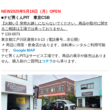
NEW2025年5月19日（月）OPEN
■ナビ男くんPIT 東京CSB
【お願い】突然お越しにならないでください。商品や取付に関す
るご相談は工場では承っておりません。
〒133-0073
東京都江戸川区鹿骨
3-3-13
（電話番号…非公開）
📌 周辺に喫茶・飲食店があります。自転車レンタルご利用可能
です。
Google MAP
ナビ男くんPITはサービス工場です。商品の展示や販売はありま
せん。購入前のご質問は
コチラ
から承ります。