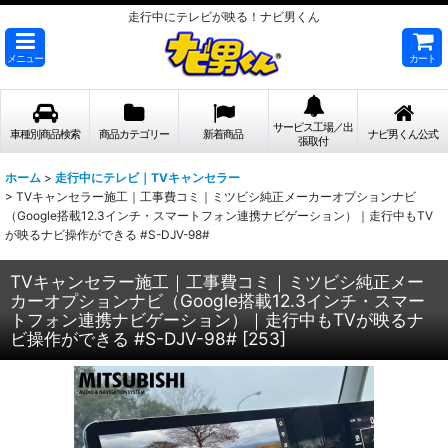
走行中にテレビが映る！ナビ男くん
メニュー
カート
サービス工場／出
車種別商品検索
商品カテゴリー
新着商品
ナビ男くん公式
張取付
ホーム
>
走行中にテレビ｜TVキャンセラー
>
TVキャンセラー施工｜工事費コミ｜ミツビシ純正メーカーオプションナビ
（Google搭載12.3インチ・スマートフォン連携ナビゲーション）｜走行中もTV
が映るナビ操作ができる #S-DJV-98#
TVキャンセラー施工｜工事費コミ｜ミツビシ純正メー
カーオプションナビ（Google搭載12.3インチ・スマー
トフォン連携ナビゲーション）｜走行中もTVが映るナ
ビ操作ができる #S-DJV-98#
[
253
]