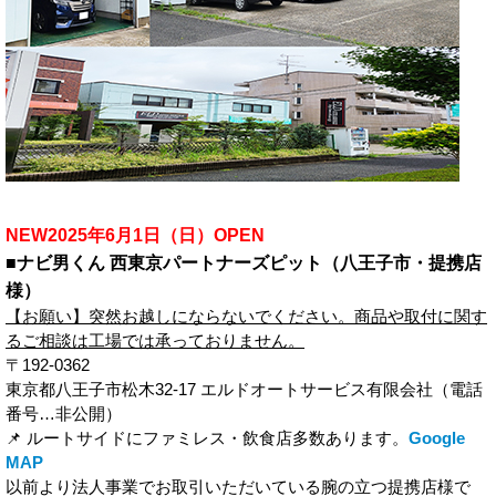
NEW2025年6月1日（日）OPEN
■ナビ男くん 西東京パートナーズピット（八王子市・提携店
様）
【お願い】突然お越しにならないでください。商品や取付に関す
るご相談は工場では承っておりません。
〒192-0362
東京都八王子市松木32-17 エルドオートサービス有限会社（電話
番号…非公開）
📌 ルートサイドにファミレス・飲食店多数あります。
Google
MAP
以前より法人事業でお取引いただいている腕の立つ提携店様で