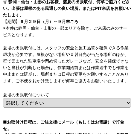
🌞
静岡・仙台・山形のお客様。盛夏の出張取付、何卒ご協力くださ
い。出張は屋根のある風通しの良い場所。またはPIT来店をお願いい
たします。
【期間】６月２９日（月）～９月末ごろ
※本件は静岡・仙台・山形の一部エリアを除き、ご来店のみのサー
ビスとなります。
夏場の出張取付には、スタッフの安全と施工品質を確保できる作業
環境が必要です。屋根がない場所や直射日光が当たる場所のほか、
壁で囲まれた駐車場や閉め切ったガレージなど、安全を確保できな
いと当社が判断した場合は、作業開始前または作業途中でも作業を
中止または延期し、場所または日程の変更をお願いすることがあり
ます。ご不便をおかけ致しますが何卒ご協力をお願いいたします。
夏場の出張取付について
:
■お取付け日程は、ご注文後にメール（もしくはお電話）で打合
せ。