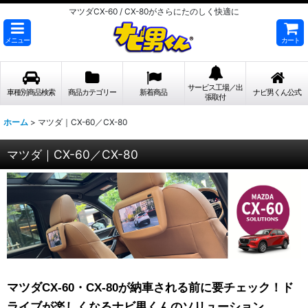
マツダCX-60 / CX-80がさらにたのしく快適に
メニュー
カート
サービス工場／出
車種別商品検索
商品カテゴリー
新着商品
ナビ男くん公式
張取付
ホーム
>
マツダ｜CX-60／CX-80
マツダ｜CX-60／CX-80
マツダCX-60・CX-80が納車される前に要チェック！ド
ライブが楽しくなるナビ男くんのソリューション。