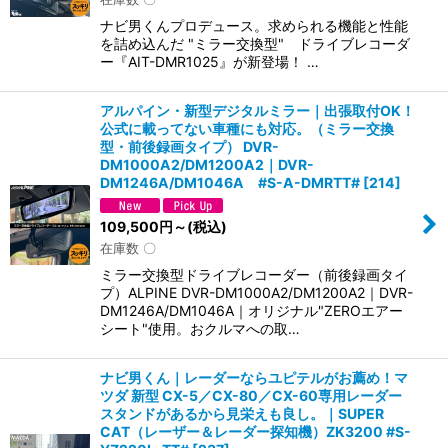
ナビ男くんプロデュース。求められる機能と性能
を詰め込んだ "ミラー交換型" ドライブレコーダ
ー『AIT-DMR1025』が新登場！ …
アルパイン・新型デジタルミラー｜出張取付OK！
公式に載ってない車種にも対応。（ミラー交換
型・前後録画タイプ） DVR-
DM1000A2/DM1200A2｜DVR-
DM1246A/DM1046A #S-A-DMRTT#
[
214
]
109,500
円
～
(税込)
在庫数 〇
ミラー交換型ドライブレコーダー（前後録画タイ
プ）ALPINE DVR-DM1000A2/DM1200A2｜DVR-
DM1246A/DM1046A｜オリジナル"ZEROエアー
シート"使用。おクルマへの取…
ナビ男くん｜レーダーならユピテルがお薦め！マ
ツダ 新型 CX-5／CX-80／CX-60専用レーダー
スタンドがあるから見栄えも良し。｜SUPER
CAT（レーザー＆レーダー探知機）ZK3200 #S-