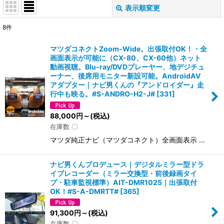
表示順変更
閉じる
8
件
表示数
:
マツダコネクトZoom-Wide。出張取付OK！・全
画面表示が可能に（CX-80、CX-60他）ネット
並び順
:
動画視聴。Blu-ray/DVDプレーヤー、地デジチュ
ーナー、後席用モニター新設可能。AndroidAV
アダプター｜ナビ男くんの『アンドロイダー』走
絞り込む
行中も映る。#S-ANDRO-H2-J#
[
331
]
88,000
円
～
(税込)
在庫数 〇
マツダ純正ナビ（マツダコネクト）全画面表示 …
ナビ男くんプロデュース｜デジタルミラー型ドラ
イブレコーダー（ミラー交換型・前後録画タイ
プ・駐車監視標準）AIT-DMR1025｜出張取付
OK！#S-A-DMRTT#
[
365
]
91,300
円
～
(税込)
在庫数 〇