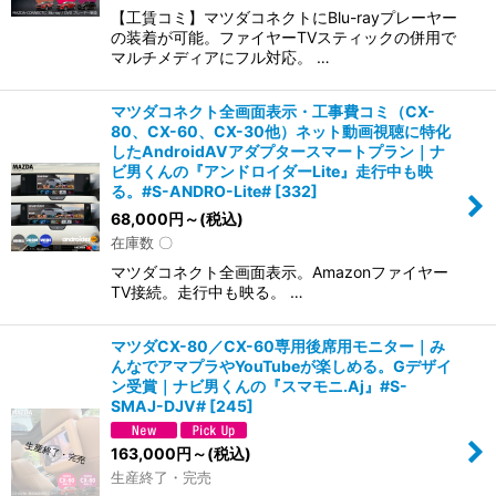
【工賃コミ】マツダコネクトにBlu-rayプレーヤー
の装着が可能。ファイヤーTVスティックの併用で
マルチメディアにフル対応。 …
マツダコネクト全画面表示・工事費コミ（CX-
80、CX-60、CX-30他）ネット動画視聴に特化
したAndroidAVアダプタースマートプラン｜ナ
ビ男くんの『アンドロイダーLite』走行中も映
る。#S-ANDRO-Lite#
[
332
]
68,000
円
～
(税込)
在庫数 〇
マツダコネクト全画面表示。Amazonファイヤー
TV接続。走行中も映る。 …
マツダCX-80／CX-60専用後席用モニター｜み
んなでアマプラやYouTubeが楽しめる。Gデザイ
ン受賞｜ナビ男くんの『スマモニ.Aj』#S-
SMAJ-DJV#
[
245
]
163,000
円
～
(税込)
生産終了・完売