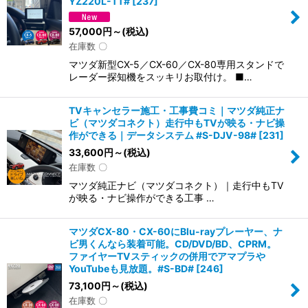
YZ220L-TT#
[
237
]
57,000
円
～
(税込)
在庫数 〇
マツダ新型CX-5／CX-60／CX-80専用スタンドで
レーダー探知機をスッキリお取付け。 ■…
TVキャンセラー施工・工事費コミ｜マツダ純正ナ
ビ（マツダコネクト）走行中もTVが映る・ナビ操
作ができる｜データシステム #S-DJV-98#
[
231
]
33,600
円
～
(税込)
在庫数 〇
マツダ純正ナビ（マツダコネクト）｜走行中もTV
が映る・ナビ操作ができる工事 …
マツダCX-80・CX-60にBlu-rayプレーヤー、ナ
ビ男くんなら装着可能。CD/DVD/BD、CPRM。
ファイヤーTVスティックの併用でアマプラや
YouTubeも見放題。#S-BD#
[
246
]
73,100
円
～
(税込)
在庫数 〇