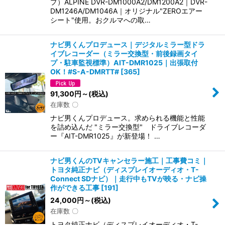
プ）ALPINE DVR-DM1000A2/DM1200A2｜DVR-
DM1246A/DM1046A｜オリジナル"ZEROエアー
シート"使用。おクルマへの取…
ナビ男くんプロデュース｜デジタルミラー型ドラ
イブレコーダー（ミラー交換型・前後録画タイ
プ・駐車監視標準）AIT-DMR1025｜出張取付
OK！#S-A-DMRTT#
[
365
]
91,300
円
～
(税込)
在庫数 〇
ナビ男くんプロデュース。求められる機能と性能
を詰め込んだ "ミラー交換型" ドライブレコーダ
ー『AIT-DMR1025』が新登場！ …
ナビ男くんのTVキャンセラー施工｜工事費コミ｜
トヨタ純正ナビ（ディスプレイオーディオ・T-
Connect SDナビ）｜走行中もTVが映る・ナビ操
作ができる工事
[
191
]
24,000
円
～
(税込)
在庫数 〇
トヨタ純正ナビ（ディスプレイオーディオ・T-