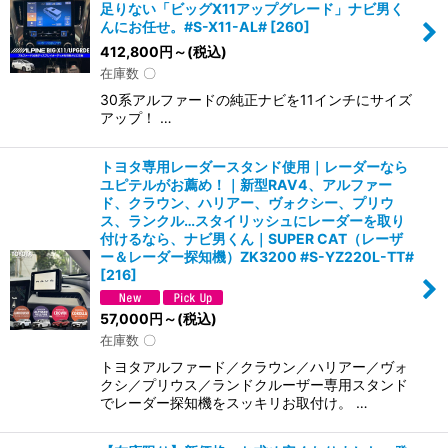
足りない「ビッグX11アップグレード」ナビ男く
んにお任せ。#S-X11-AL#
[
260
]
412,800
円
～
(税込)
在庫数 〇
30系アルファードの純正ナビを11インチにサイズ
アップ！ …
トヨタ専用レーダースタンド使用｜レーダーなら
ユピテルがお薦め！｜新型RAV4、アルファー
ド、クラウン、ハリアー、ヴォクシー、プリウ
ス、ランクル…スタイリッシュにレーダーを取り
付けるなら、ナビ男くん｜SUPER CAT（レーザ
ー＆レーダー探知機）ZK3200 #S-YZ220L-TT#
[
216
]
57,000
円
～
(税込)
在庫数 〇
トヨタアルファード／クラウン／ハリアー／ヴォ
クシ／プリウス／ランドクルーザー専用スタンド
でレーダー探知機をスッキリお取付け。 …