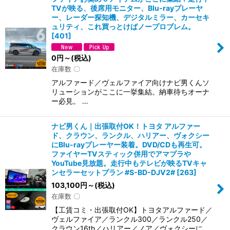
TVが映る、後席用モニター、Blu-rayプレーヤ
ー、レーダー探知機、デジタルミラー、カーセキ
ュリティ、これ買っとけばノープロブレム。
[
401
]
0
円
～
(税込)
在庫数 〇
アルファード／ヴェルファイア向けナビ男くんソ
リューションがここに一挙集結。納車待ちオーナ
ー必見。 …
ナビ男くん｜出張取付OK！トヨタ アルファー
ド、クラウン、ランクル、ハリアー、ヴォクシー
にBlu-rayプレーヤー装着。DVD/CDも再生可。
ファイヤーTVスティック併用でアマプラや
YouTube見放題。走行中もテレビが映るTVキャ
ンセラーセットプラン #S-BD-DJV2#
[
263
]
103,100
円
～
(税込)
在庫数 〇
【工賃コミ・出張取付OK】トヨタアルファード／
ヴェルファイア／ランクル300／ランクル250／
クラウン16th／ハリアー／ノア／ヴォクシーに