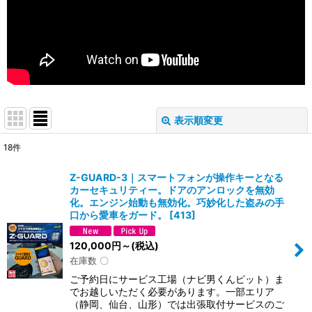
表示順変更
閉じる
18
件
表示数
:
Z-GUARD-3｜スマートフォンが操作キーとなる
カーセキュリティー。ドアのアンロックを無効
並び順
:
化。エンジン始動も無効化。巧妙化した盗みの手
口から愛車をガード。
[
413
]
絞り込む
120,000
円
～
(税込)
在庫数 〇
ご予約日にサービス工場（ナビ男くんピット）ま
でお越しいただく必要があります。一部エリア
（静岡、仙台、山形）では出張取付サービスのご