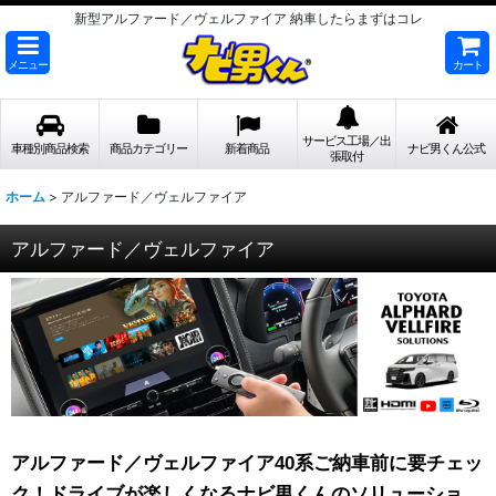
新型アルファード／ヴェルファイア 納車したらまずはコレ
メニュー
カート
サービス工場／出
車種別商品検索
商品カテゴリー
新着商品
ナビ男くん公式
張取付
ホーム
>
アルファード／ヴェルファイア
アルファード／ヴェルファイア
アルファード／ヴェルファイア40系ご納車前に要チェッ
ク！ドライブが楽しくなるナビ男くんのソリューショ