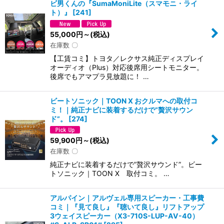
ビ男くんの『SumaMoniLite（スマモニ・ライ
ト）』
[
241
]
55,000
円
～
(税込)
在庫数 〇
【工賃コミ】トヨタ／レクサス純正ディスプレイ
オーディオ（Plus）対応後席用シートモニター。
後席でもアマプラ見放題に！ …
ビートソニック｜TOON X おクルマへの取付コ
ミ！｜純正ナビに装着するだけで”贅沢サウン
ド”。
[
274
]
59,900
円
～
(税込)
在庫数 〇
純正ナビに装着するだけで”贅沢サウンド”。ビー
トソニック｜TOON X 取付コミ。 …
アルパイン｜アルヴェル専用スピーカー・工事費
コミ｜『見て良し』『聴いて良し』リフトアップ
3ウェイスピーカー（X3-710S-LUP-AV-40）