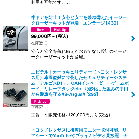
利用も可能です。 …
半ドアを防止！安心と安全を兼ね備えたイージー
クローザーキットが登場｜エンラージ
[
430
]
99,000
円
～
(税込)
在庫数 〇
安心と安全を兼ね備えたおもてなし設計のイージ
ークローザーキットが登場。 …
ユピテル｜カーセキュリティー（トヨタ・レクサ
ス用）車両盗難に特化したセキュリティーシステ
ム「アルゴスD1」。CANインベーダー、ゲームボ
ーイ、リレーアタックetc...巧妙化した盗みの手口
から愛車を守る#S-Argus#
[
292
]
在庫数 〇
工賃コミ販売価格: 120,000円より(税込) …
トヨタ／レクサスに後席用モニター取付可能。リ
アシートでYouTubeやプライムビデオ見放題｜ナ