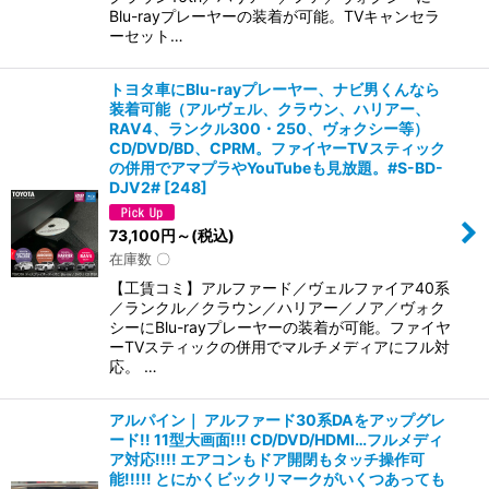
Blu-rayプレーヤーの装着が可能。TVキャンセラ
ーセット…
トヨタ車にBlu-rayプレーヤー、ナビ男くんなら
装着可能（アルヴェル、クラウン、ハリアー、
RAV4、ランクル300・250、ヴォクシー等）
CD/DVD/BD、CPRM。ファイヤーTVスティック
の併用でアマプラやYouTubeも見放題。#S-BD-
DJV2#
[
248
]
73,100
円
～
(税込)
在庫数 〇
【工賃コミ】アルファード／ヴェルファイア40系
／ランクル／クラウン／ハリアー／ノア／ヴォク
シーにBlu-rayプレーヤーの装着が可能。ファイヤ
ーTVスティックの併用でマルチメディアにフル対
応。 …
アルパイン｜ アルファード30系DAをアップグレ
ード!! 11型大画面!!! CD/DVD/HDMI…フルメディ
ア対応!!!! エアコンもドア開閉もタッチ操作可
能!!!!! とにかくビックリマークがいくつあっても