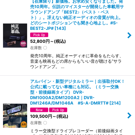
【在庫限り】新価格。お求め安くなりました。発
売10周年。伝説のマイスターが開発した車載用サ
ラウンドアンプ「BEST2♪（ベスト・ベス
ト）」。冴えない純正オーディオの音質が向上。
どのシートポジションでも聞き心地よし。#S-
BEST2-JP#
[
143
]
52,800
円
～
(税込)
在庫数 〇
発売10周年。純正オーディオに革命をもたらす、
音楽も映画もどの席からも”いい音が聴ける”サラ
ウンドアンプ。 …
アルパイン・新型デジタルミラー｜出張取付OK！
公式に載ってない車種にも対応。（ミラー交換
型・前後録画タイプ） DVR-
DM1000A2/DM1200A2｜DVR-
DM1246A/DM1046A #S-A-DMRTT#
[
214
]
109,500
円
～
(税込)
在庫数 〇
ミラー交換型ドライブレコーダー（前後録画タイ