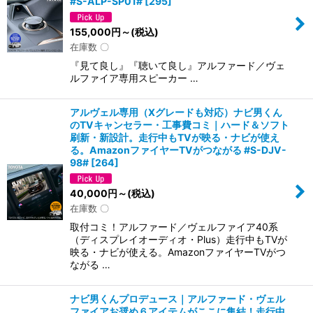
#S-ALP-SP01#
[
295
]
155,000
円
～
(税込)
在庫数 〇
『見て良し』『聴いて良し』アルファード／ヴェ
ルファイア専用スピーカー …
アルヴェル専用（Xグレードも対応）ナビ男くん
のTVキャンセラー・工事費コミ｜ハード＆ソフト
刷新・新設計。走行中もTVが映る・ナビが使え
る。AmazonファイヤーTVがつながる #S-DJV-
98#
[
264
]
40,000
円
～
(税込)
在庫数 〇
取付コミ！アルファード／ヴェルファイア40系
（ディスプレイオーディオ・Plus）走行中もTVが
映る・ナビが使える。AmazonファイヤーTVがつ
ながる …
ナビ男くんプロデュース｜アルファード・ヴェル
ファイアお奨め６アイテムがここに集結！走行中