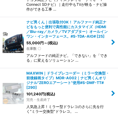
Connect SDナビ）｜走行中もTVが映る・ナビ操
作ができる工事 …
ナビ男くん｜出張取付OK！ アルファード純正ナ
ビをもっと便利で高性能にカスタマイズ（HDMI
／Blu-ray／カメラ／TVアダプター）オールイン
ワン・インターフェース。#S-TDA-AIO#
[
25
]
55,000
円
～
(税込)
在庫数 〇
アルファードの純正ナビ。「できない」を「でき
る」に変えるソリューション …
MAXWIN｜ドライブレコーダー（ミラー交換型・
前後録画タイプ）MDR-A002｜ナビ男くんオリ
ジナル"ZEROエアーシート"使用#S-DMF-TT#
[
290
]
101,240
円
(税込)
完売・生産終了
人気急上昇！ミラー型ドラレコのさらに先を行
く"ミラー交換型"ドラレコ。 …