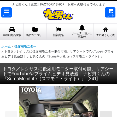
ナビ男くん【直営】FACTORY SHOP｜お車への取付まで承ります
メニュー
カート
サービス工場／出
車種別商品検索
商品カテゴリー
新着商品
ナビ男くん公式
張取付
ホーム
>
後席用モニター
>
トヨタ／レクサスに後席用モニター取付可能。リアシートでYouTubeやプライ
ムビデオ見放題｜ナビ男くんの『SumaMoniLite（スマモニ・ライト）』
トヨタ／レクサスに後席用モニター取付可能。リアシー
トでYouTubeやプライムビデオ見放題｜ナビ男くんの
『SumaMoniLite（スマモニ・ライト）』
[
241
]