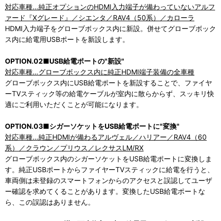
対応車種…純正オプションのHDMI入力端子が備わっていないアルフ
ァード『Xグレード』／シエンタ／RAV4（50系）／カローラ
HDMI入力端子をグローブボックス内に新設。併せてグローブボック
ス内に給電用USBポートを新設します。
OPTION.02■USB給電ポートの"新設"
対応車種…グローブボックス内に純正HDMI端子装備の全車種
グローブボックス内にUSB給電ポートを新設することで、ファイヤ
ーTVスティック等の給電ケーブルが室内に散らからず、スッキリ快
適にご利用いただくことが可能になります。
OPTION.03■シガーソケットをUSB給電ポートに"変換"
対応車種…純正HDMIが備わるアルヴェル／ハリアー／RAV4（60
系）／クラウン／プリウス／レクサスLM/RX
グローブボックス内のシガーソケットをUSB給電ポートに変換しま
す。純正USBポートからファイヤーTVスティックに給電を行うと、
車両側は未登録のスマートフォンからのアクセスと誤認してユーザ
ー確認を求めてくることがあります。変換したUSB給電ポートな
ら、この誤認はありません。