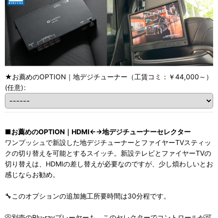
★お薦めのOPTION｜地デジチューナー（工賃コミ：￥44,000～）
(任意)
:
■お薦めのOPTION｜HDMI←→地デジチューナーセレクター
ワンプッシュで新設した地デジチューナーとファイヤーTVスティッ
クの切り替えを可能とするスイッチ。新設テレビとファイヤーTVの
切り替えは、HDMIの差し替えが必要なのですが、少し煩わしいとお
感じならお勧め。
🔧このオプションの追加施工所要時間は30分程です。
📀別売のBlu-rayプレーヤーも、このセレクターでコントロールが可