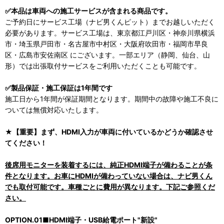
✅本品は車両への施工サービスが含まれる商品です。
ご予約日にサービス工場（ナビ男くんピット）までお越しいただく
必要があります。サービス工場は、東京都江戸川区・神奈川県横浜
市・埼玉県戸田市・名古屋市中村区・大阪府吹田市・福岡市早良
区・広島市安佐南区 にございます。一部エリア（静岡、仙台、山
形）では出張取付サービスをご利用いただくことも可能です。
✅製品保証・施工保証は1年間です
施工日から1年間が保証期間となります。期間中の故障や施工不良に
ついては無償対応いたします。
★【重要】まず、HDMI入力が車両に付いているかどうか確認させ
てください！
後席用モニターを装着するには、純正HDMI端子が備わることが条
件となります。お車にHDMIが備わっていない場合は、ナビ男くん
でも取付可能です。車種ごとに費用が異なります。下記ご参照くだ
さい。
OPTION.01■HDMI端子・USB給電ポート"新設"