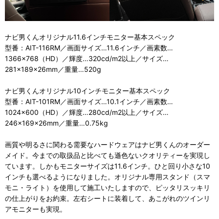
ナビ男くんオリジナル11.6インチモニター基本スペック
型番：AIT-116RM／画面サイズ…11.6インチ／画素数…
1366×768（HD）／輝度…320cd/m2以上／サイズ…
281×189×26mm／重量…520g
ナビ男くんオリジナル10インチモニター基本スペック
型番：AIT-101RM／画面サイズ…10.1インチ／画素数…
1024×600（HD）／輝度…280cd/m2以上／サイズ…
246×169×26mm／重量…0.75kg
画質や明るさに関わる需要なハードウェアはナビ男くんのオーダー
メイド。今までの取扱品と比べても遜色ないクオリティーを実現し
ています。しかもモニターサイズは11.6インチ。ひと回り小さな10
インチも選べるようになりました。オリジナル専用スタンド（スマ
モニ・ライト）を使用して施工いたしますので、ピッタリスッキリ
の仕上がりをお約束。左右シートに装着して、あこがれのツインリ
アモニターも実現。