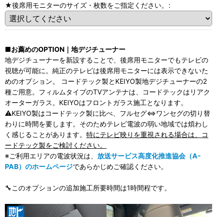
★後席用モニターのサイズ・枚数をご指定ください。
:
■お薦めのOPTION｜地デジチューナー
地デジチューナーを新設することで、後席用モニターでもテレビの
視聴が可能に。純正のテレビは後席用モニターには表示できないた
めのオプション。 コードテック製とKEIYO製地デジチューナーの2
種ご用意。フィルムタイプのTVアンテナは、コードテックはリアク
オーターガラス。KEIYOはフロントガラス施工となります。
⚠KEIYO製はコードテック製に比べ、フルセグ⇔ワンセグの切り替
わりに時間を要します。そのためテレビ電波の弱い地域では煩わし
く感じることがあります。
特にテレビ映りを重視される場合は、コ
ードテック製をご検討ください。
※ご利用エリアの電波状況は、
放送サービス高度化推進協会（A-
PAB）のホームページ
であらかじめご確認ください。
🔧このオプションの追加施工所要時間は1時間程です。