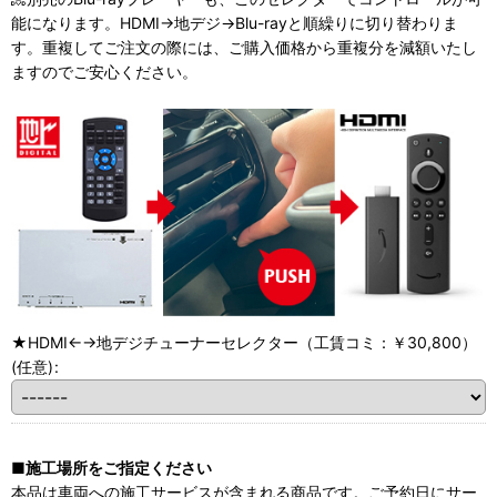
能になります。HDMI→地デジ→Blu-rayと順繰りに切り替わりま
す。重複してご注文の際には、ご購入価格から重複分を減額いたし
ますのでご安心ください。
★HDMI←→地デジチューナーセレクター（工賃コミ：￥30,800）
(任意)
:
■施工場所をご指定ください
本品は車両への施工サービスが含まれる商品です。ご予約日にサー