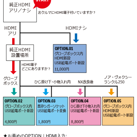
★お薦めのOPTION｜HDMI入力
: