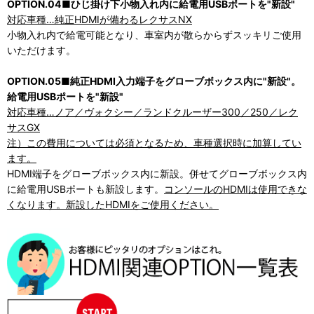
OPTION.04■ひじ掛け下小物入れ内に給電用USBポートを"新設"
対応車種…純正HDMIが備わるレクサスNX
小物入れ内で給電可能となり、車室内が散らからずスッキリご使用
いただけます。
OPTION.05■純正HDMI入力端子をグローブボックス内に"新設"。
給電用USBポートを"新設"
対応車種…ノア／ヴォクシー／ランドクルーザー300／250／レク
サスGX
注）この費用については必須となるため、車種選択時に加算してい
ます。
HDMI端子をグローブボックス内に新設。併せてグローブボックス内
に給電用USBポートも新設します。
コンソールのHDMIは使用できな
くなります。新設したHDMIをご使用ください。