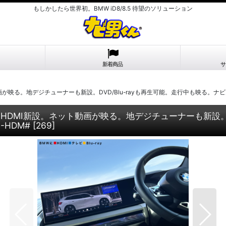
もしかしたら世界初。BMW iD8/8.5 待望のソリューション
新着商品
サ
ト動画が映る。地デジチューナーも新設。DVD/Blu-rayも再生可能。走行中も映る。ナビ
D9）にHDMI新設。ネット動画が映る。地デジチューナーも新設。
-HDM#
[
269
]