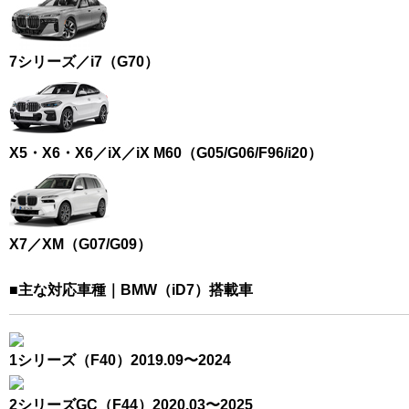
7シリーズ／i7（G70）
X5・X6・X6／iX／iX M60（G05/G06/F96/i20）
X7／XM（G07/G09）
■主な対応車種｜BMW（iD7）搭載車
1シリーズ（F40）2019.09〜2024
2シリーズGC（F44）2020.03〜2025