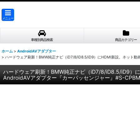
メニュー
車種別商品検索
商品カテゴリー
ホーム
>
AndroidAVアダプター
>
ハードウェア刷新！BMW純正ナビ（iD7/8/iD8.5/iD9）にHDMI新設。ネッ
ハードウェア刷新！BMW純正ナビ（iD7/8/iD8.5/i
AndroidAVアダプター『カーパッセンジャー』#S-CPBM