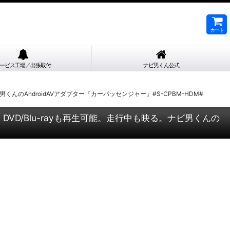
カート
ービス工場／出張取付
ナビ男くん公式
男くんのAndroidAVアダプター『カーパッセンジャー』#S-CPBM-HDM#
DVD/Blu-rayも再生可能。走行中も映る。ナビ男くんの