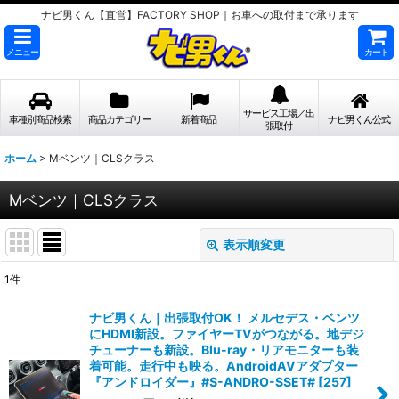
ナビ男くん【直営】FACTORY SHOP｜お車への取付まで承ります
メニュー
カート
サービス工場／出
車種別商品検索
商品カテゴリー
新着商品
ナビ男くん公式
張取付
ホーム
>
Mベンツ｜CLSクラス
Mベンツ｜CLSクラス
表示順変更
閉じる
1
件
表示数
:
ナビ男くん｜出張取付OK！ メルセデス・ベンツ
にHDMI新設。ファイヤーTVがつながる。地デジ
並び順
:
チューナーも新設。Blu-ray・リアモニターも装
着可能。走行中も映る。AndroidAVアダプター
『アンドロイダー』#S-ANDRO-SSET#
[
257
]
絞り込む