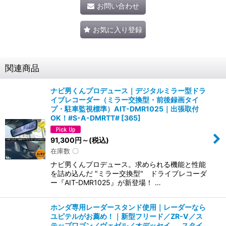
お問い合わせ
お気に入り登録
関連商品
ナビ男くんプロデュース｜デジタルミラー型ドラ
イブレコーダー（ミラー交換型・前後録画タイ
プ・駐車監視標準）AIT-DMR1025｜出張取付
OK！#S-A-DMRTT#
[
365
]
91,300
円
～
(税込)
在庫数 〇
ナビ男くんプロデュース。求められる機能と性能
を詰め込んだ "ミラー交換型" ドライブレコーダ
ー『AIT-DMR1025』が新登場！ …
ホンダ専用レーダースタンド使用｜レーダーなら
ユピテルがお薦め！｜新型フリード／ZR-V／ス
テップワゴン／ヴェゼル／オデッセイ……スタイ