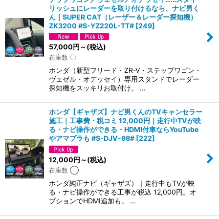
リッシュにレーダーを取り付けるなら、ナビ男く
ん｜SUPER CAT（レーザー＆レーダー探知機）
ZK3200 #S-YZ220L-TT#
[
249
]
57,000
円
～
(税込)
在庫数 〇
ホンダ（新型フリード・ZR-V・ステップワゴン・
ヴェゼル・オデッセイ）専用スタンドでレーダー
探知機をスッキリお取付け。 …
ホンダ【ギャザズ】ナビ男くんのTVキャンセラー
施工｜工事費・税コミ 12,000円｜走行中TVが映
る・ナビ操作ができる・HDMI付車ならYouTube
やアマプラも #S-DJV-98#
[
222
]
12,000
円
～
(税込)
在庫数 ◯
ホンダ純正ナビ（ギャザズ）｜走行中もTVが映
る・ナビ操作ができる工事が税込 12,000円。オ
プションでHDMI追加も。 …