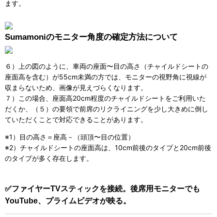
ます。
Sumamoniのモニター角度の確定方法について
６）上の図のように、車両の座面〜目の高さ（チャイルドシートの
座面高を含む）が55cm未満の方では、モニターの視野角に視線が
収まらないため、画像が見えづらくなります。
７）この場合、座面高20cm程度のチャイルドシートをご利用いた
だくか、（５）の要領で前席のリクライニングを少し大きめに倒し
ていただくことで対応できることがあります。
※1）目の高さ＝座高－（頭頂〜目の位置）
※2）チャイルドシートの座面高は、10cm前後のタイプと20cm前後
のタイプが多く存在します。
✅ファイヤーTVスティックを接続。後席用モニターでも
YouTube、プライムビデオが映る。