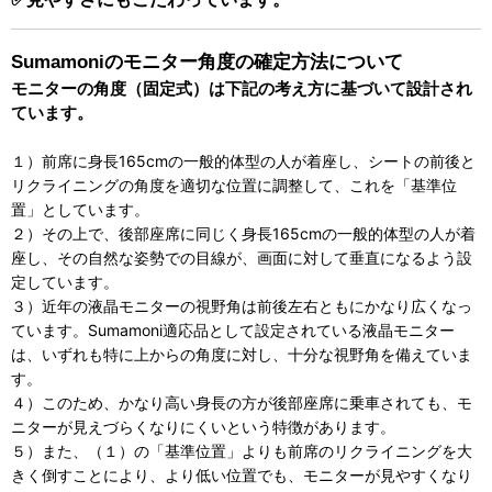
Sumamoniのモニター角度の確定方法について
モニターの角度（固定式）は下記の考え方に基づいて設計され
ています。
１）前席に身長165cmの一般的体型の人が着座し、シートの前後と
リクライニングの角度を適切な位置に調整して、これを「基準位
置」としています。
２）その上で、後部座席に同じく身長165cmの一般的体型の人が着
座し、その自然な姿勢での目線が、画面に対して垂直になるよう設
定しています。
３）近年の液晶モニターの視野角は前後左右ともにかなり広くなっ
ています。Sumamoni適応品として設定されている液晶モニター
は、いずれも特に上からの角度に対し、十分な視野角を備えていま
す。
４）このため、かなり高い身長の方が後部座席に乗車されても、モ
ニターが見えづらくなりにくいという特徴があります。
５）また、（１）の「基準位置」よりも前席のリクライニングを大
きく倒すことにより、より低い位置でも、モニターが見やすくなり