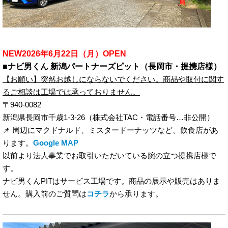
NEW2026年6月22日（月）OPEN
■ナビ男くん 新潟パートナーズピット（長岡市・提携店様）
【お願い】突然お越しにならないでください。商品や取付に関す
るご相談は工場では承っておりません。
〒940-0082
新潟県長岡市千歳1-3-26（株式会社TAC・電話番号…非公開）
📌 周辺にマクドナルド、ミスタードーナッツなど、飲食店があ
ります。
Google MAP
以前より法人事業でお取引いただいている腕の立つ提携店様で
す。
ナビ男くんPITはサービス工場です。商品の展示や販売はありま
せん。購入前のご質問は
コチラ
から承ります。