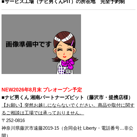
■サービス工場（ナビ男くんPIT）の所在地 完全予約制
NEW2026年8月末 プレオープン予定
■ナビ男くん 湘南パートナーズピット（藤沢市・提携店様）
【お願い】突然お越しにならないでください。商品や取付に関す
るご相談は工場では承っておりません。
〒252-0816
神奈川県藤沢市遠藤2019-15（合同会社 Liberty・電話番号…非公
開）