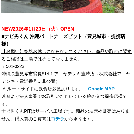
NEW2026年1月20日（火）OPEN
■ナビ男くん 沖縄パートナーズピット（豊見城市・提携店
様）
【お願い】突然お越しにならないでください。商品や取付に関す
るご相談は工場では承っておりません。
〒901-0223
沖縄県豊見城市翁長814-1 アニヤデンキ豊崎店（株式会社アニヤ
デンキ・電話番号…非公開）
📌 ルートサイドに飲食店多数あります。
Google MAP
以前より法人事業でお取引いただいている腕の立つ提携店様で
す。
ナビ男くんPITはサービス工場です。商品の展示や販売はありま
せん。購入前のご質問は
コチラ
から承ります。