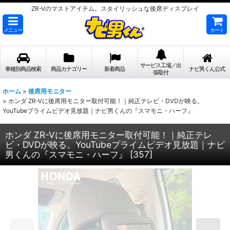
ZR-Vのマストアイテム。スタイリッシュな後席ディスプレイ
メニュー
カート
サービス工場／出
車種別商品検索
商品カテゴリー
新着商品
ナビ男くん公式
張取付
ホーム
>
後席用モニター
>
ホンダ ZR-Vに後席用モニター取付可能！｜純正テレビ・DVDが映る。
YouTubeプライムビデオ見放題｜ナビ男くんの『スマモニ・ハーフ』
ホンダ ZR-Vに後席用モニター取付可能！｜純正テレ
ビ・DVDが映る。YouTubeプライムビデオ見放題｜ナビ
男くんの『スマモニ・ハーフ』
[
357
]