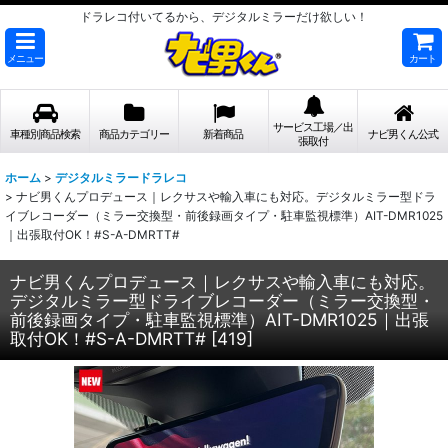
ドラレコ付いてるから、デジタルミラーだけ欲しい！
メニュー
カート
サービス工場／出
車種別商品検索
商品カテゴリー
新着商品
ナビ男くん公式
張取付
ホーム
>
デジタルミラードラレコ
>
ナビ男くんプロデュース｜レクサスや輸入車にも対応。デジタルミラー型ドラ
イブレコーダー（ミラー交換型・前後録画タイプ・駐車監視標準）AIT-DMR1025
｜出張取付OK！#S-A-DMRTT#
ナビ男くんプロデュース｜レクサスや輸入車にも対応。
デジタルミラー型ドライブレコーダー（ミラー交換型・
前後録画タイプ・駐車監視標準）AIT-DMR1025｜出張
取付OK！#S-A-DMRTT#
[
419
]