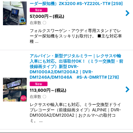
ーダー探知機）ZK3200 #S-YZ220L-TT#
[
259
]
57,000
円
～
(税込)
在庫数 〇
フォルクスワーゲン・アウディ専用スタンドでレ
ーダー探知機をスッキリお取付け。 ■主な対応車
種 …
アルパイン・新型デジタルミラー｜レクサスや輸
入車にも対応。出張取付OK！（ミラー交換型・前
後録画タイプ）新型 DVR-
DM1000A2/DM1200A2｜DVR-
DM1246A/DM1046A #S-A-DMRTT#
[
278
]
113,600
円
～
(税込)
在庫数 〇
レクサスや輸入車にも対応。ミラー交換型ドライ
ブレコーダー（前後録画タイプ）ALPINE｜DVR-
DM1000A2/DM1200A2｜おクルマへの取付コ
ミ。 …