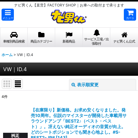
ナビ男くん【直営】FACTORY SHOP｜お車への取付まで承ります
メニュー
カート
サービス工場／出
車種別商品検索
商品カテゴリー
新着商品
ナビ男くん公式
張取付
ホーム
>
VW｜ID.4
VW｜ID.4
表示順変更
閉じる
4
件
表示数
:
【在庫限り】新価格。お求め安くなりました。発
売10周年。伝説のマイスターが開発した車載用サ
並び順
:
ラウンドアンプ「BEST2♪（ベスト・ベス
ト）」。冴えない純正オーディオの音質が向上。
どのシートポジションでも聞き心地よし。#S-
絞り込む
BEST2-JP#
[
143
]