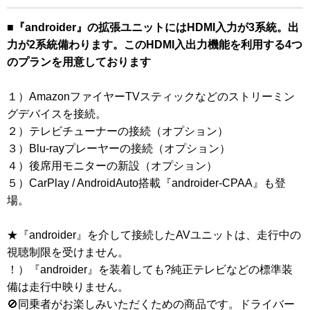
■『androider』の拡張ユニットにはHDMI入力が3系統。出
力が2系統備わります。このHDMI入出力機能を利用する4つ
のプランを用意しております
１）AmazonファイヤーTVスティックなどのストリーミン
グデバイスを接続。
２）テレビチューナーの接続（オプション）
３）Blu-rayプレーヤーの接続（オプション）
４）後席用モニターの新設（オプション）
５）CarPlay / AndroidAuto搭載『androider-CPAA』も登
場。
★『androider』を介して接続したAVユニットは、走行中の
視聴制限を受けません。
！）『androider』を装着しても?純正テレビなどの標準装
備は走行中映りません。
🚫同乗者がお楽しみいただくための商品です。ドライバー