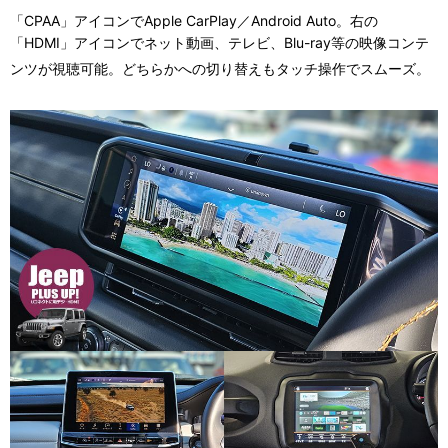
「CPAA」アイコンでApple CarPlay／Android Auto。右の
「HDMI」アイコンでネット動画、テレビ、Blu-ray等の映像コンテ
ンツが視聴可能。どちらかへの切り替えもタッチ操作でスムーズ。