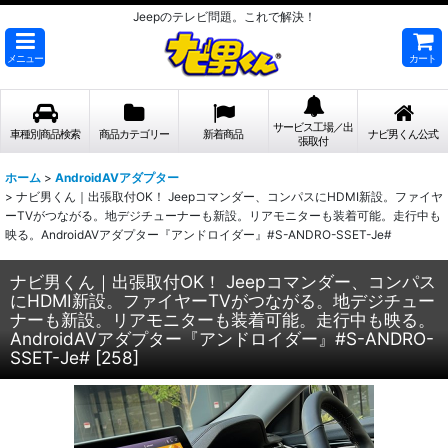
Jeepのテレビ問題。これで解決！
メニュー
カート
サービス工場／出
車種別商品検索
商品カテゴリー
新着商品
ナビ男くん公式
張取付
ホーム
>
AndroidAVアダプター
>
ナビ男くん｜出張取付OK！ Jeepコマンダー、コンパスにHDMI新設。ファイヤ
ーTVがつながる。地デジチューナーも新設。リアモニターも装着可能。走行中も
映る。AndroidAVアダプター『アンドロイダー』#S-ANDRO-SSET-Je#
ナビ男くん｜出張取付OK！ Jeepコマンダー、コンパス
にHDMI新設。ファイヤーTVがつながる。地デジチュー
ナーも新設。リアモニターも装着可能。走行中も映る。
AndroidAVアダプター『アンドロイダー』#S-ANDRO-
SSET-Je#
[
258
]