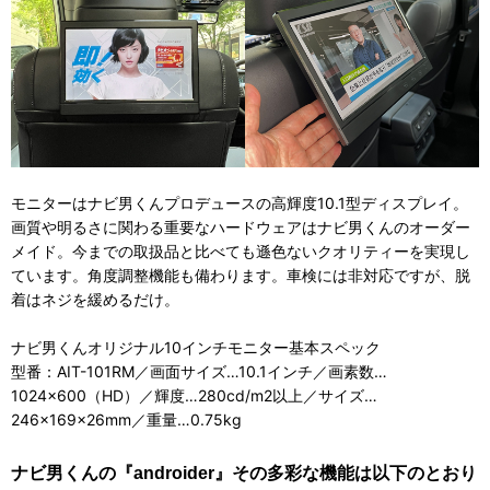
モニターはナビ男くんプロデュースの高輝度10.1型ディスプレイ。
画質や明るさに関わる重要なハードウェアはナビ男くんのオーダー
メイド。今までの取扱品と比べても遜色ないクオリティーを実現し
ています。角度調整機能も備わります。車検には非対応ですが、脱
着はネジを緩めるだけ。
ナビ男くんオリジナル10インチモニター基本スペック
型番：AIT-101RM／画面サイズ…10.1インチ／画素数…
1024×600（HD）／輝度…280cd/m2以上／サイズ…
246×169×26mm／重量…0.75kg
ナビ男くんの『androider』その多彩な機能は以下のとおり