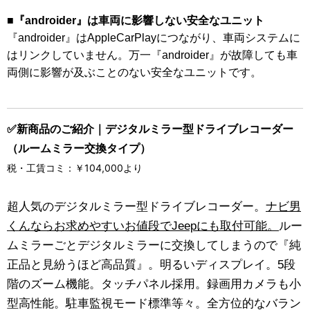
■『androider』は車両に影響しない安全なユニット
『androider』はAppleCarPlayにつながり、車両システムに
はリンクしていません。万一『androider』が故障しても車
両側に影響が及ぶことのない安全なユニットです。
✅新商品のご紹介｜デジタルミラー型ドライブレコーダー
（ルームミラー交換タイプ）
税・工賃コミ：￥104,000より
超人気のデジタルミラー型ドライブレコーダー。
ナビ男
くんならお求めやすいお値段でJeepにも取付可能。
ルー
ムミラーごとデジタルミラーに交換してしまうので『純
正品と見紛うほど高品質』。明るいディスプレイ。5段
階のズーム機能。タッチパネル採用。録画用カメラも小
型高性能。駐車監視モード標準等々。全方位的なバラン