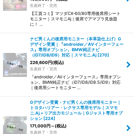
生産終了・完売
【工賃コミ】マツダCX-60/80専用後席用シート
モニター｜スマモニAj｜後席でアマプラ見放題
に！ …
ナビ男くんの後席用モニター（本革染仕上げ）G
デザイン受賞｜『androider／AVインターフェー
ス』専用オプション。BMW純正ナビ
（iD7/iD8/iD9）対応｜スマモニ.Aj
[
270
]
226,600
円
(税込)
生産終了・完売
『androider／AVインターフェース』専用オプシ
ョン。BMW純正ナビ（iD7/iD8/iD8.5/iD9）対応
｜後席用シートモニター …
Gデザイン受賞・ナビ男くんの後席用モニター｜
トヨタハリアー・レクサス専用モデル｜スマモ
ニ.Aj＋リア出力モジュール｜Gジャスト専用オプ
ション
[
224
]
171,000
円
～
(税込)
生産終了・完売