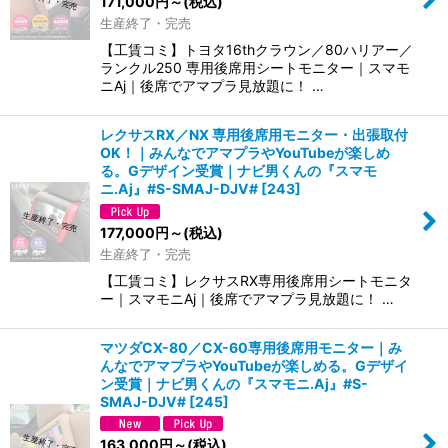
171,000
円
～
(税込)
生産終了・完売
【工賃コミ】トヨタ16thクラウン／80ハリアー／
ランクル250 専用後席用シートモニター｜スマモ
ニAj｜後席でアマプラ見放題に！ …
レクサスRX／NX 専用後席用モニター・出張取付
OK！｜みんなでアマプラやYouTubeが楽しめ
る。Gデザイン受賞｜ナビ男くんの『スマモ
ニ.Aj』#S-SMAJ-DJV#
[
243
]
177,000
円
～
(税込)
生産終了・完売
【工賃コミ】レクサスRX専用後席用シートモニタ
ー｜スマモニAj｜後席でアマプラ見放題に！ …
マツダCX-80／CX-60専用後席用モニター｜み
んなでアマプラやYouTubeが楽しめる。Gデザイ
ン受賞｜ナビ男くんの『スマモニ.Aj』#S-
SMAJ-DJV#
[
245
]
163,000
円
～
(税込)