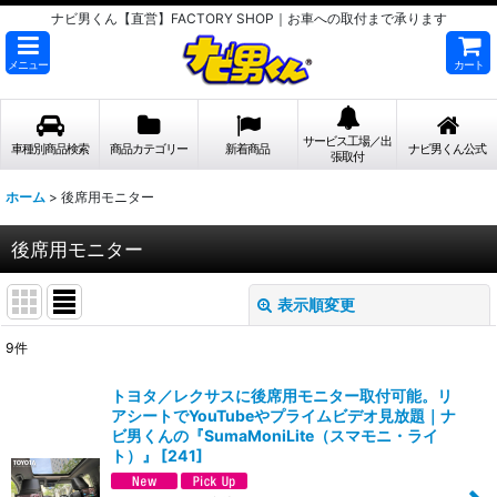
ナビ男くん【直営】FACTORY SHOP｜お車への取付まで承ります
メニュー
カート
サービス工場／出
車種別商品検索
商品カテゴリー
新着商品
ナビ男くん公式
張取付
ホーム
>
後席用モニター
後席用モニター
表示順変更
閉じる
9
件
表示数
:
トヨタ／レクサスに後席用モニター取付可能。リ
アシートでYouTubeやプライムビデオ見放題｜ナ
並び順
:
ビ男くんの『SumaMoniLite（スマモニ・ライ
ト）』
[
241
]
絞り込む