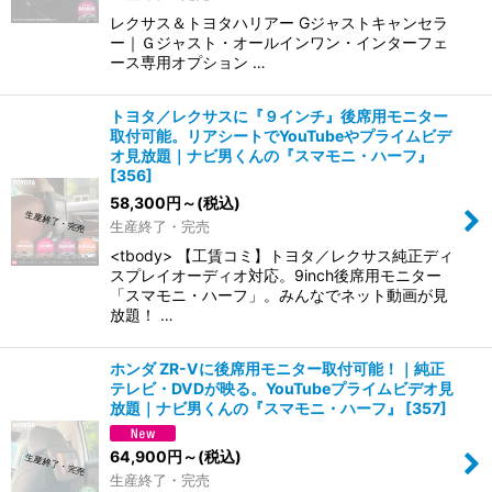
レクサス＆トヨタハリアー Gジャストキャンセラ
ー｜Ｇジャスト・オールインワン・インターフェ
ース専用オプション …
トヨタ／レクサスに『９インチ』後席用モニター
取付可能。リアシートでYouTubeやプライムビデ
オ見放題｜ナビ男くんの『スマモニ・ハーフ』
[
356
]
58,300
円
～
(税込)
生産終了・完売
<tbody> 【工賃コミ】トヨタ／レクサス純正ディ
スプレイオーディオ対応。9inch後席用モニター
「スマモニ・ハーフ」。みんなでネット動画が見
放題！ …
ホンダ ZR-Vに後席用モニター取付可能！｜純正
テレビ・DVDが映る。YouTubeプライムビデオ見
放題｜ナビ男くんの『スマモニ・ハーフ』
[
357
]
64,900
円
～
(税込)
生産終了・完売