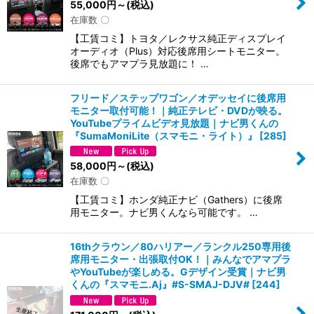
55,000
円
～
(税込)
在庫数 〇
【工賃コミ】トヨタ／レクサス純正ディスプレイ
オーディオ（Plus）対応後席用シートモニター。
後席でもアマプラ見放題に！ …
フリード／ステップワゴン／オデッセイに後席用
モニター取付可能！｜純正テレビ・DVDが映る。
YouTubeプライムビデオ見放題｜ナビ男くんの
『SumaMoniLite（スマモニ・ライト）』
[
285
]
58,000
円
～
(税込)
在庫数 〇
【工賃コミ】ホンダ純正ナビ（Gathers）に後席
用モニター。ナビ男くんなら可能です。 …
16thクラウン／80ハリアー／ランクル250専用後
席用モニター・出張取付OK！｜みんなでアマプラ
やYouTubeが楽しめる。Gデザイン受賞｜ナビ男
くんの『スマモニ.Aj』#S-SMAJ-DJV#
[
244
]