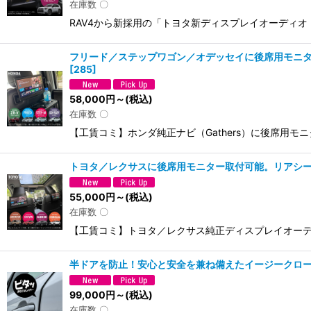
在庫数 〇
RAV4から新採用の「トヨタ新ディスプレイオーディオ
フリード／ステップワゴン／オデッセイに後席用モニター取
[
285
]
58,000
円
～
(税込)
在庫数 〇
【工賃コミ】ホンダ純正ナビ（Gathers）に後席用モ
トヨタ／レクサスに後席用モニター取付可能。リアシートで
55,000
円
～
(税込)
在庫数 〇
【工賃コミ】トヨタ／レクサス純正ディスプレイオーディ
半ドアを防止！安心と安全を兼ね備えたイージークロ
99,000
円
～
(税込)
在庫数 〇