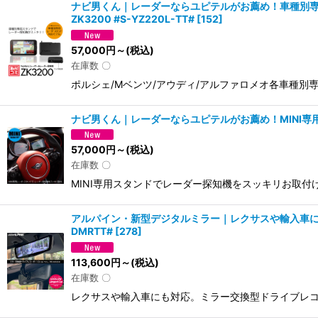
ナビ男くん｜レーダーならユピテルがお薦め！車種別専
ZK3200 #S-YZ220L-TT#
[
152
]
57,000
円
～
(税込)
在庫数 〇
ポルシェ/Mベンツ/アウディ/アルファロメオ各車種別
ナビ男くん｜レーダーならユピテルがお薦め！MINI専用レ
57,000
円
～
(税込)
在庫数 〇
MINI専用スタンドでレーダー探知機をスッキリお取付け
アルパイン・新型デジタルミラー｜レクサスや輸入車にも対応。
DMRTT#
[
278
]
113,600
円
～
(税込)
在庫数 〇
レクサスや輸入車にも対応。ミラー交換型ドライブレコーダー