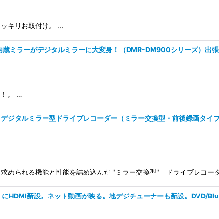
ッキリお取付け。 …
C内蔵ミラーがデジタルミラーに大変身！（DMR-DM900シリーズ）出張
！。 …
ジタルミラー型ドライブレコーダー（ミラー交換型・前後録画タイプ・駐車監
られる機能と性能を詰め込んだ "ミラー交換型" ドライブレコーダー『A
iD9）にHDMI新設。ネット動画が映る。地デジチューナーも新設。DVD/Bl