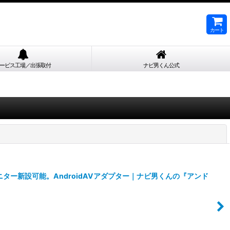
カート
ービス工場／出張取付
ナビ男くん公式
閉じる
ニター新設可能。AndroidAVアダプター｜ナビ男くんの『アンド