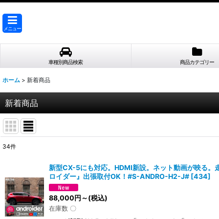
メニュー
車種別商品検索
商品カテゴリー
ホーム
>
新着商品
新着商品
34
件
表示数
:
新型CX-5にも対応。HDMI新設。ネット動画が映る。走
ロイダー』出張取付OK！#S-ANDRO-H2-J#
[
434
]
並び順
:
88,000
円
～
(税込)
在庫数 〇