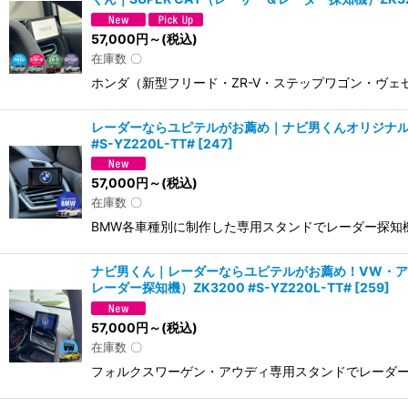
57,000
円
～
(税込)
在庫数 〇
ホンダ（新型フリード・ZR-V・ステップワゴン・ヴ
レーダーならユピテルがお薦め｜ナビ男くんオリジナル『B
#S-YZ220L-TT#
[
247
]
57,000
円
～
(税込)
在庫数 〇
BMW各車種別に制作した専用スタンドでレーダー探知
ナビ男くん｜レーダーならユピテルがお薦め！VW・アウデ
レーダー探知機）ZK3200 #S-YZ220L-TT#
[
259
]
57,000
円
～
(税込)
在庫数 〇
フォルクスワーゲン・アウディ専用スタンドでレーダー