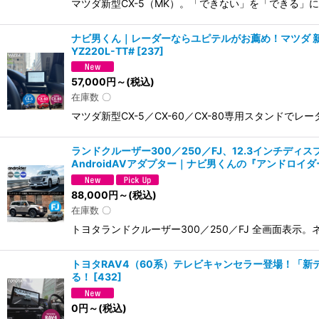
マツダ新型CX-5（MK）。「できない」を「できる」
ナビ男くん｜レーダーならユピテルがお薦め！マツダ 新型 
YZ220L-TT#
[
237
]
57,000
円
～
(税込)
在庫数 〇
マツダ新型CX-5／CX-60／CX-80専用スタンドで
ランドクルーザー300／250／FJ、12.3インチディ
AndroidAVアダプター｜ナビ男くんの『アンドロイダー』
88,000
円
～
(税込)
在庫数 〇
トヨタランドクルーザー300／250／FJ 全画面表示。
トヨタRAV4（60系）テレビキャンセラー登場！「
る！
[
432
]
0
円
～
(税込)