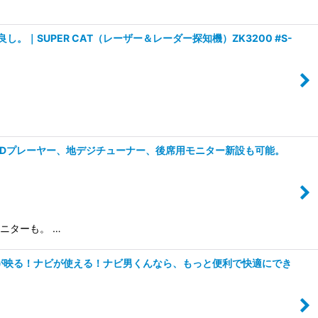
。｜SUPER CAT（レーザー＆レーダー探知機）ZK3200 #S-
y/DVDプレーヤー、地デジチューナー、後席用モニター新設も可能。
モニターも。 …
ビが映る！ナビが使える！ナビ男くんなら、もっと便利で快適にでき