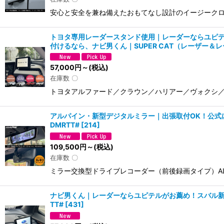
安心と安全を兼ね備えたおもてなし設計のイージークロ
トヨタ専用レーダースタンド使用｜レーダーならユピテ
付けるなら、ナビ男くん｜SUPER CAT（レーザー＆レーダー
57,000
円
～
(税込)
在庫数 〇
トヨタアルファード／クラウン／ハリアー／ヴォクシ／
アルパイン・新型デジタルミラー｜出張取付OK！公式に載って
DMRTT#
[
214
]
109,500
円
～
(税込)
在庫数 〇
ミラー交換型ドライブレコーダー（前後録画タイプ）ALPINE D
ナビ男くん｜レーダーならユピテルがお薦め！スバル新型フ
TT#
[
431
]