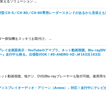
に変えるソリューション …
CX-5／CX-80／CX-60専用レーダースタンドがあるから見栄えも良し
レーダー探知機をスッキリお取付け。 …
スプレイ全画面表示・YouTubeやアマプラ。ネット動画視聴。Blu-ra
走行中も映る。出張取付OK！#S-ANDRO-H2-J# [433]
[
433
]
ネット動画視聴。地デジ、DVD/Blu-rayプレーヤーも取付可能。後席用
新ディスプレイオーディオ・アリーン（Arene）」対応！走行中にテレ