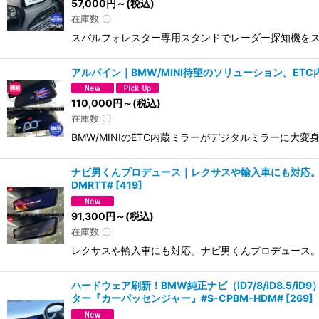
57,000
円
～
(税込)
在庫数 〇
スバルフォレスター専用スタンドでレーダー探知機をス
アルパイン｜BMW/MINI待望のソリューション。ET
110,000
円
～
(税込)
在庫数 〇
BMW/MINIのETC内蔵ミラーがデジタルミラーに大変身
ナビ男くんプロデュース｜レクサスや輸入車にも対応。デ
DMRTT#
[
419
]
91,300
円
～
(税込)
在庫数 〇
レクサスや輸入車にも対応。ナビ男くんプロデュース。求め
ハードウェア刷新！BMW純正ナビ（iD7/8/iD8.5/
ター『カーパッセンジャー』#S-CPBM-HDM#
[
269
]