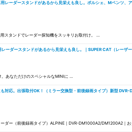
用レーダースタンドがあるから見栄えも良し。ポルシェ、Mベンツ、アルフ
専用スタンドでレーダー探知機をスッキリお取付け。 …
ーダースタンドがあるから見栄えも良し。｜SUPER CAT（レーザー＆レーダ
。あなただけのスペシャルなMINIに …
出張取付OK！（ミラー交換型・前後録画タイプ）新型 DVR-DM1000A2
（前後録画タイプ）ALPINE｜DVR-DM1000A2/DM1200A2