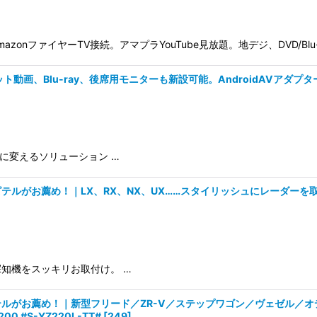
azonファイヤーTV接続。アマプラYouTube見放題。地デジ、DVD/Blu-
動画、Blu-ray、後席用モニターも新設可能。AndroidAVアダプ
」に変えるソリューション …
ルがお薦め！｜LX、RX、NX、UX……スタイリッシュにレーダーを取り
知機をスッキリお取付け。 …
ルがお薦め！｜新型フリード／ZR-V／ステップワゴン／ヴェゼル／オ
 #S-YZ220L-TT#
[
249
]