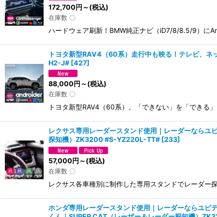
172,700
円
～
(税込)
在庫数 〇
ハードウェア刷新！BMW純正ナビ（iD7/8/8.5/9）にAm
トヨタ新型RAV4（60系）走行中も映る！テレビ、ネット
H2-J#
[
427
]
88,000
円
～
(税込)
在庫数 〇
トヨタ新型RAV4（60系）。「できない」を「できる
レクサス専用レーダースタンド使用｜レーダーならユピテ
探知機）ZK3200 #S-YZ220L-TT#
[
233
]
57,000
円
～
(税込)
在庫数 〇
レクサス各車種別に制作した専用スタンドでレーダー探
ホンダ専用レーダースタンド使用｜レーダーならユピテ
くん｜SUPER CAT（レーザー＆レーダー探知機）ZK3200