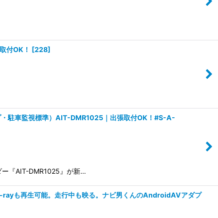
取付OK！
[
228
]
視標準）AIT-DMR1025｜出張取付OK！#S-A-
IT-DMR1025』が新…
u-rayも再生可能。走行中も映る。ナビ男くんのAndroidAVアダプ