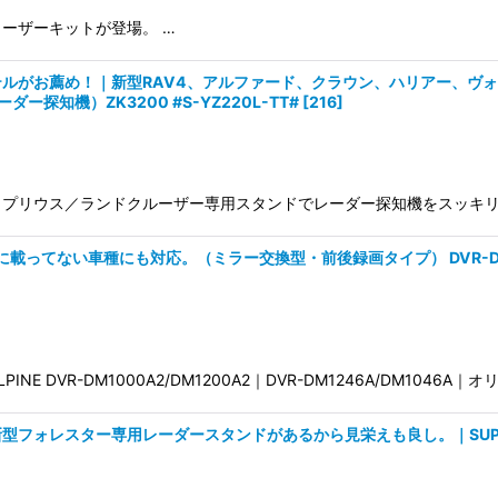
ーザーキットが登場。 …
ルがお薦め！｜新型RAV4、アルファード、クラウン、ハリアー、ヴ
探知機）ZK3200 #S-YZ220L-TT#
[
216
]
プリウス／ランドクルーザー専用スタンドでレーダー探知機をスッキリ
ない車種にも対応。（ミラー交換型・前後録画タイプ） DVR-DM1000A2
VR-DM1000A2/DM1200A2｜DVR-DM1246A/DM1046A｜オ
ォレスター専用レーダースタンドがあるから見栄えも良し。｜SUPER CA